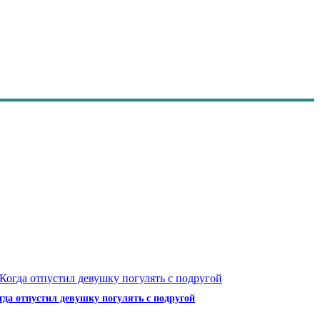
гда отпустил девушку погулять с подругой