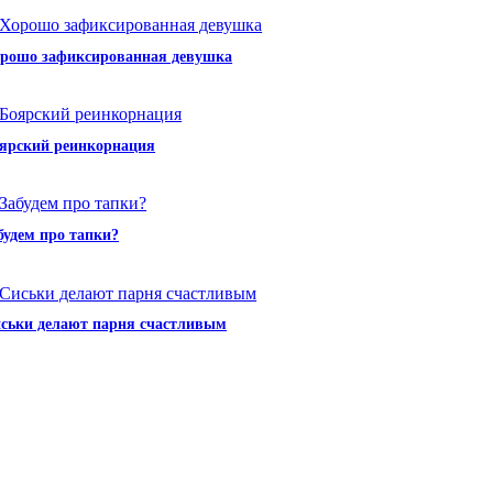
рошо зафиксированная девушка
ярский реинкорнация
будем про тапки?
ськи делают парня счастливым