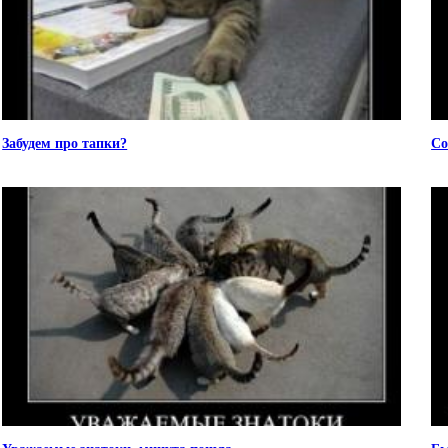
Забудем про тапки?
Со