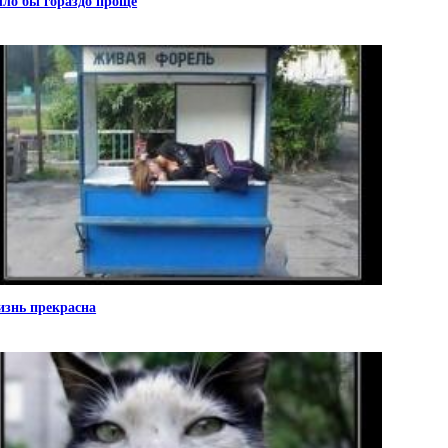
ло бы гораздо проще
знь прекрасна