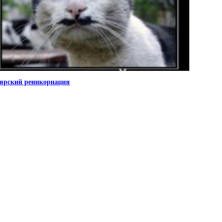
ярский реинкорнация