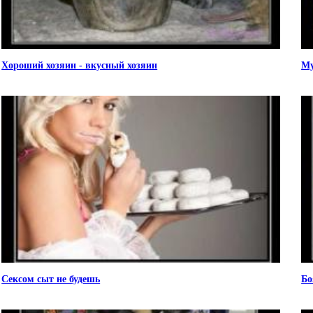
Хороший хозяин - вкусный хозяин
Му
Сексом сыт не будешь
Бо