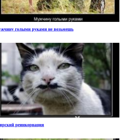
жчину голыми руками не возьмешь
ярский реинкорнация