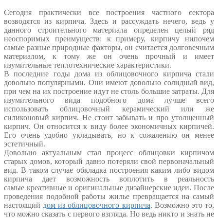
Сегодня практически все построения частного сектора
возводятся из кирпича. Здесь и рассуждать нечего, ведь у
данного строительного материала определен целый ряд
неоспоримых преимуществ: к примеру, кирпичу нипочем
самые разные природные факторы, он считается долговечным
материалом, к тому же он очень прочный и имеет
изумительные теплотехнические характеристики.
В последние годы дома из облицовочного кирпича стали
довольно популярными. Они имеют довольно солидный вид,
при чем на их построение идут не столь большие затраты. Для
изумительного вида подобного дома лучше всего
использовать облицовочный керамический или же
силиконовый кирпич. Не стоит забывать и про утолщенный
кирпич. Он относится к виду более экономичных кирпичей.
Его очень удобно укладывать, но к сожалению он менее
эстетичный.
Довольно актуальным стал процесс облицовки кирпичом
старых домов, который давно потеряли свой первоначальный
вид. В таком случае обкладка построения каким либо видом
кирпича дает возможность воплотить в реальность
самые
креативные
и оригинальные дизайнерские идеи. После
проведения подобной работы жилье превращается на самый
настоящий
дом из облицовочного кирпича
. Возможно это то,
что можно сказать с первого взгляда. Но ведь никто и знать не