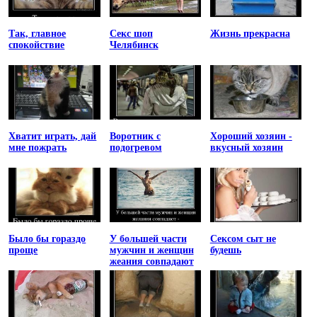
Так, главное
Секс шоп
Жизнь прекрасна
спокойствие
Челябинск
Хватит играть, дай
Воротник с
Хороший хозяин -
мне пожрать
подогревом
вкусный хозяин
Было бы гораздо
У большей части
Сексом сыт не
проще
мужчин и женщин
будешь
жеания совпадают