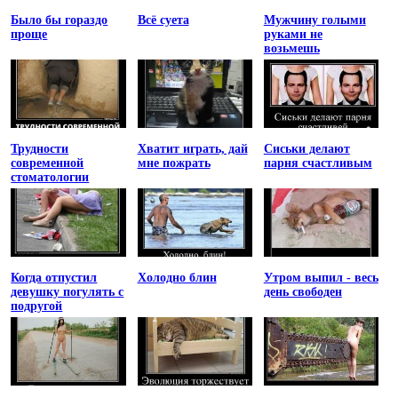
Было бы гораздо
Всё суета
Мужчину голыми
проще
руками не
возьмешь
Трудности
Хватит играть, дай
Сиськи делают
современной
мне пожрать
парня счастливым
стоматологии
Когда отпустил
Холодно блин
Утром выпил - весь
девушку погулять с
день свободен
подругой