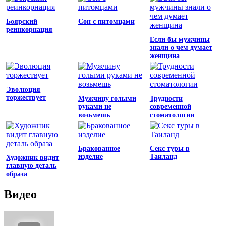
Боярский
Сон с питомцами
реинкорнация
Если бы мужчины
знали о чем думает
женщина
Эволюция
торжествует
Мужчину голыми
Трудности
руками не
современной
возьмешь
стоматологии
Бракованное
Секс туры в
изделие
Таиланд
Художник видит
главную деталь
образа
Видео