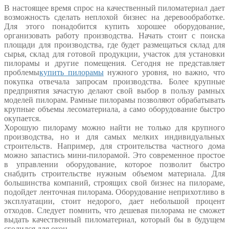
В настоящее время спрос на качественный пиломатериал дает
возможность сделать неплохой бизнес на деревообработке.
Для этого понадобится купить хорошее оборудование,
организовать работу производства. Начать стоит с поиска
площади для производства, где будет размещаться склад для
сырья, склад для готовой продукции, участок для установки
пилорамы и другие помещения. Сегодня не представляет
проблемы
купить пилорамы
нужного уровня, но важно, что
покупка отвечала запросам производства. Более крупные
предприятия зачастую делают свой выбор в пользу рамных
моделей пилорам. Рамные пилорамы позволяют обрабатывать
крупные объемы лесоматериала, а само оборудование быстро
окупается.
Хорошую пилораму можно найти не только для крупного
производства, но и для самых мелких индивидуальных
строительств. Например, для строительства частного дома
можно запастись мини-пилорамой. Это современное простое
в управлении оборудование, которое позволит быстро
снабдить строительстве нужным объемом материала. Для
большинства компаний, строящих свой бизнес на пилораме,
подойдет ленточная пилорама. Оборудование неприхотливо в
эксплуатации, стоит недорого, дает небольшой процент
отходов. Следует помнить, что дешевая пилорама не сможет
выдать качественный пиломатериал, который бы в будущем
сгодился для окон.