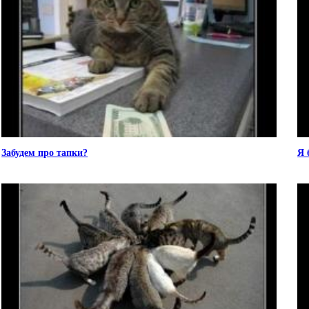
Забудем про тапки?
Я 