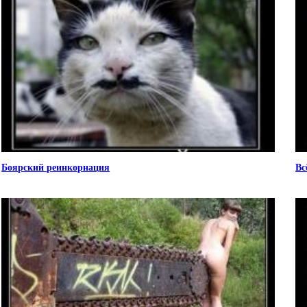
Боярский реинкорнация
Вс