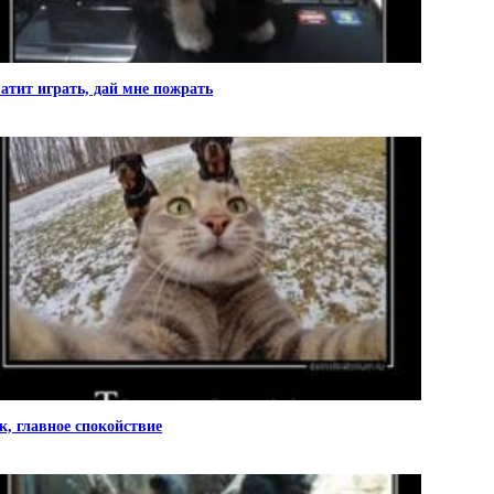
атит играть, дай мне пожрать
к, главное спокойствие