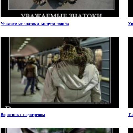
Уважаемые знатоки, минута пошла
Хв
Воротник с подогревом
Та