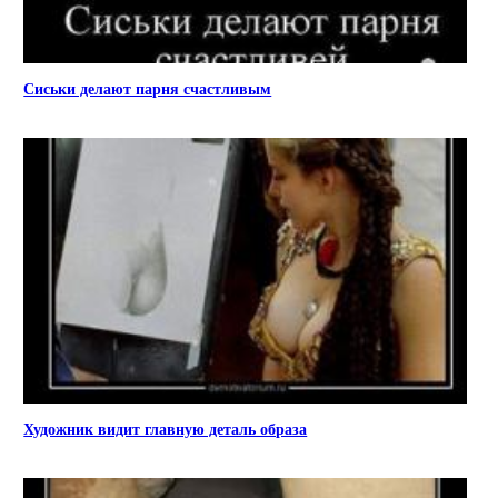
Сиськи делают парня счастливым
Художник видит главную деталь образа