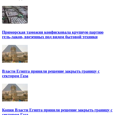
Приморская таможня конфисковала крупную партию
гель-лаков, ввезенных под видом бытовой техники
Власти Египта приняли решение закрыть границу с
сектором Газа
Копия Власти Египта приняли решение закрыть границу с
сектором Газа