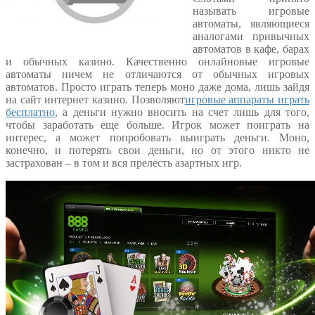
называть игровые
автоматы, являющиеся
аналогами привычных
автоматов в кафе, барах
и обычных казино. Качественно онлайновые игровые
автоматы ничем не отличаются от обычных игровых
автоматов. Просто играть теперь моно даже дома, лишь зайдя
на сайт интернет казино. Позволяют
игровые аппараты играть
бесплатно
, а деньги нужно вносить на счет лишь для того,
чтобы заработать еще больше. Игрок может поиграть на
интерес, а может попробовать выиграть деньги. Моно,
конечно, и потерять свои деньги, но от этого никто не
застрахован – в том и вся прелесть азартных игр.