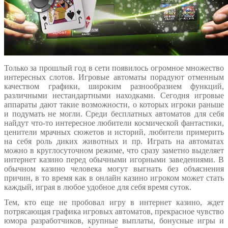
Только за прошлый год в сети появилось огромное множество
интересных слотов. Игровые автоматы порадуют отменным
качеством графики, широким разнообразием функций,
различными нестандартными находками. Сегодня игровые
аппараты дают такие возможности, о которых игроки раньше
и подумать не могли. Среди бесплатных автоматов для себя
найдут что-то интересное любители космической фантастики,
ценители мрачных сюжетов и историй, любители примерить
на себя роль диких животных и пр. Играть на автоматах
можно в круглосуточном режиме, что сразу заметно выделяет
интернет казино перед обычными игорными заведениями. В
обычном казино человека могут выгнать без объяснения
причин, в то время как в онлайн казино игроком может стать
каждый, играя в любое удобное для себя время суток.
Тем, кто еще не пробовал игру в интернет казино, ждет
потрясающая графика игровых автоматов, прекрасное чувство
юмора разработчиков, крупные выплаты, бонусные игры и