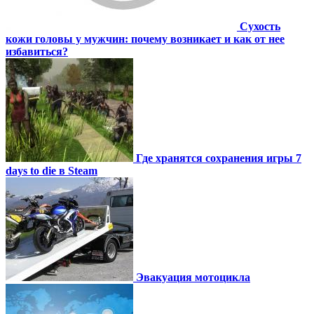
Сухость
кожи головы у мужчин: почему возникает и как от нее
избавиться?
Где хранятся сохранения игры 7
days to die в Steam
Эвакуация мотоцикла