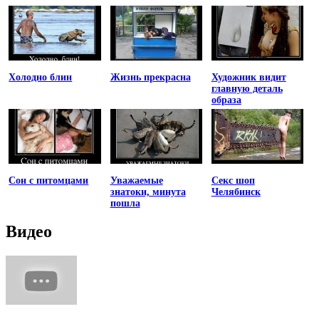
Холодно блин
Жизнь прекрасна
Художник видит
главную деталь
образа
Сон с питомцами
Уважаемые
Секс шоп
знатоки, минута
Челябинск
пошла
Видео