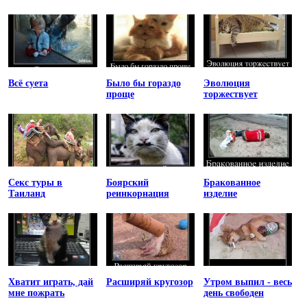
Всё суета
Было бы гораздо
Эволюция
проще
торжествует
Секс туры в
Боярский
Бракованное
Таиланд
реинкорнация
изделие
Хватит играть, дай
Расширяй кругозор
Утром выпил - весь
мне пожрать
день свободен