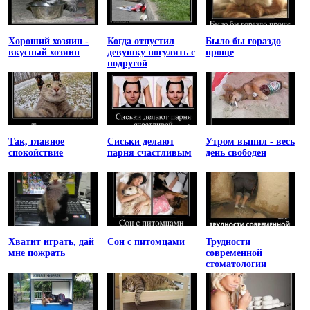
Хороший хозяин -
Когда отпустил
Было бы гораздо
вкусный хозяин
девушку погулять с
проще
подругой
Так, главное
Сиськи делают
Утром выпил - весь
спокойствие
парня счастливым
день свободен
Хватит играть, дай
Сон с питомцами
Трудности
мне пожрать
современной
стоматологии