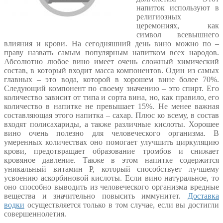
напиток используют в
религиозных
церемониях, как
символ всевышнего
влияния и крови. На сегодняшний день вино можно по –
праву назвать самым популярным напитком всех народов.
Абсолютно любое вино имеет очень сложный химический
состав, в который входит масса компонентов. Один из самых
главных – это вода, которой в хорошем вине более 70%.
Следующий компонент по своему значению – это спирт. Его
количество зависит от типа и сорта вина, но, как правило, его
количество в напитке не превышает 15%. Не менее важная
составляющая этого напитка – сахар. Плюс ко всему, в состав
входят полисахариды, а также различные кислоты. Хорошее
вино очень полезно для человеческого организма. В
умеренных количествах оно помогает улучшить циркуляцию
крови, предотвращает образование тромбов и снижает
кровяное давление. Также в этом напитке содержится
уникальный витамин Р, который способствует лучшему
усвоению аскорбиновой кислоты. Если вино натуральное, то
оно способно выводить из человеческого организма вредные
вещества и значительно повысить иммунитет.
Доставка
водки
осуществляется только в том случае, если вы достигли
совершеннолетия.