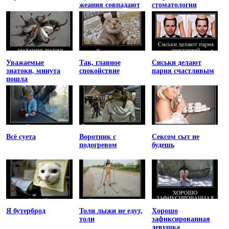
жеания совпадают
стоматологии
Уважаемые
Так, главное
Сиськи делают
знатоки, минута
спокойствие
парня счастливым
пошла
Всё суета
Воротник с
Сексом сыт не
подогревом
будешь
Я бутерброд
Толи лыжи не едут,
Хорошо
толи
зафиксированная
девушка