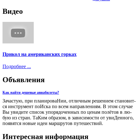
Видео
Прикол на американских горках
Подробнее ...
Объявления
Как найти дешевые авиабилеты?
За­ча­стую, при пла­ни­ро­ва­Нии, от­лич­ным ре­ше­ни­ем ста­но­вит­
ся ин­стру­мент по­Ис­ка по всем на­прав­ле­ни­ям. В этом слу­чае
Вы уви­ди­те спи­сок упо­ря­до­чен­ных по це­нам по­лё­тов в лю­
бую из стран. Та­Ким об­ра­зом, в за­ви­си­мо­сти от уви­Ден­но­го,
по­явят­ся но­вые идеи марш­ру­тов пу­те­ше­ствий.
Интересная информация