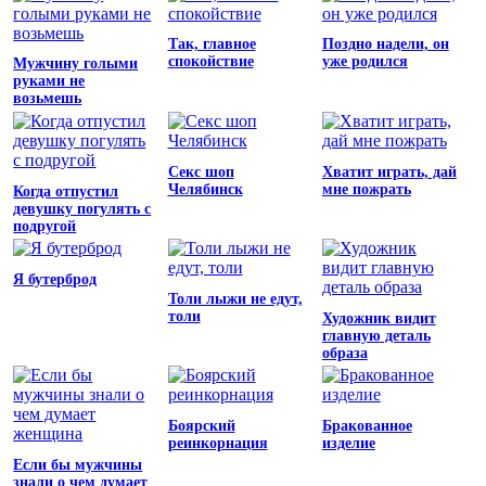
Так, главное
Поздно надели, он
спокойствие
уже родился
Мужчину голыми
руками не
возьмешь
Секс шоп
Хватит играть, дай
Челябинск
мне пожрать
Когда отпустил
девушку погулять с
подругой
Я бутерброд
Толи лыжи не едут,
толи
Художник видит
главную деталь
образа
Боярский
Бракованное
реинкорнация
изделие
Если бы мужчины
знали о чем думает