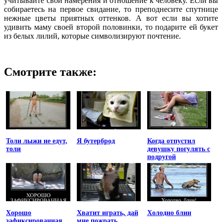
учитывайте свои намерения и отношение к человеку. Если вы
собираетесь на первое свидание, то преподнесите спутнице
нежные цветы приятных оттенков. А вот если вы хотите
удивить маму своей второй половинки, то подарите ей букет
из белых лилий, которые символизируют почтение.
Смотрите также:
Толи лыжи не едут,
Я бутерброд
Когда отпустил
толи
девушку погулять с
подругой
Хорошо
Хватит играть, дай
Холодно блин
зафиксированная
мне пожрать