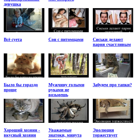
девушка
Всё суета
Сон с питомцами
Сиськи делают
парня счастливым
Было бы гораздо
Мужчину голыми
Забудем про тапки?
проще
руками не
возьмешь
Хороший хозяин -
Уважаемые
Эволюция
вкусный хозяин
знатоки, минута
торжествует