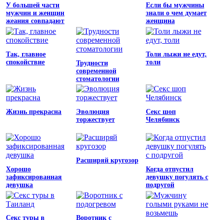
У большей части
Если бы мужчины
мужчин и женщин
знали о чем думает
жеания совпадают
женщина
Так, главное
Толи лыжи не едут,
спокойствие
толи
Трудности
современной
стоматологии
Жизнь прекрасна
Эволюция
Секс шоп
торжествует
Челябинск
Расширяй кругозор
Хорошо
Когда отпустил
зафиксированная
девушку погулять с
девушка
подругой
Секс туры в
Воротник с