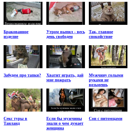
Бракованное
Утром выпил - весь
Так, главное
изделие
день свободен
спокойствие
Забудем про тапки?
Хватит играть, дай
Мужчину голыми
мне пожрать
руками не
возьмешь
Секс туры в
Если бы мужчины
Сон с питомцами
Таиланд
знали о чем думает
женщина