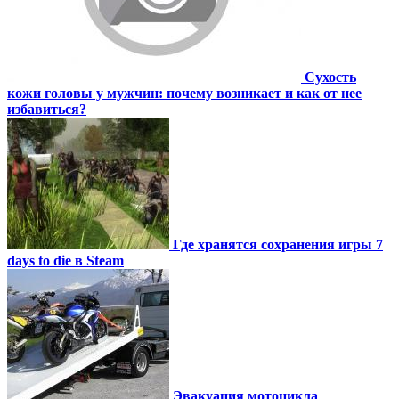
Сухость
кожи головы у мужчин: почему возникает и как от нее
избавиться?
Где хранятся сохранения игры 7
days to die в Steam
Эвакуация мотоцикла