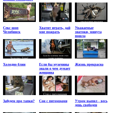
Секс шоп
Хватит играть, дай
Уважаемые
Челябинск
мне пожрать
знатоки, минута
пошла
Холодно блин
Если бы мужчины
Жизнь прекрасна
знали о чем думает
женщина
Забудем про тапки?
Сон с питомцами
Утром выпил - весь
день свободен