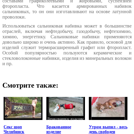
составами графиколеевыми и жировыми, суспензией
фторопласта. Что касается армированных набивок
сальниковых, то он они изготавливают на основе латунной
проволоки.
Использоваться сальниковая набивка может в большинстве
отраслей, включая нефтедобычу, газодобычу, нефтехимию,
химию, энергетику. Сальниковые набивки применяются
довольно широко и очень активно. Как правило, основой для
изделий служит терморасширенный графит или фторопласт.
Особой популярностью пользуются керамические и
стекловолоконные набивки, изделия из минеральных волокон
и пр.
Смотрите также:
Секс шоп
Бракованное
Утром выпил - весь
Челябинск
изделие
день свободен