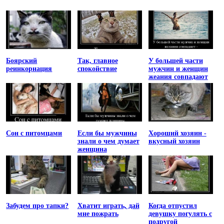
Боярский
Так, главное
У большей части
реинкорнация
спокойствие
мужчин и женщин
жеания совпадают
Сон с питомцами
Если бы мужчины
Хороший хозяин -
знали о чем думает
вкусный хозяин
женщина
Забудем про тапки?
Хватит играть, дай
Когда отпустил
мне пожрать
девушку погулять с
подругой