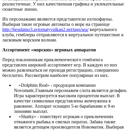
реалистичные. У них качественная графика и увлекательные
сюжетные линии.
Их персонажами являются представители ихтиофауны.
Выбирая такие игровые автоматы о море на странице
http://besplatno3.avtomatyvulkan2.net/tags/sea/
виртуального
клуба, гемблеры отправляются в виртуальное путешествие к
ласковым морским волнам.
Ассортимент «морских» игровых аппаратов
Перед поклонникам приключенческого гембленга
представлен широкий ассортимент игр. В каждую из них
можно развлекаться не проходя регистрацию, совершенно
бесплатно. Рассмотрим наиболее популярные из них.
«Dolphins Real» - продукция компании
Novomatic.Главным персонажем слота является дельфин.
Игра характеризуется высоким процентом выплат. В
качестве символики представлены жемчужина в
раковине. Аппарат оснащен 5-ю барабанами и 9-ю
линиями выплат.
«Sharky» - повествует игрокам о приключениях
отважного рыбака и смелых пиратах. Забава также
является детищем производителя Новоматик. Выбирая