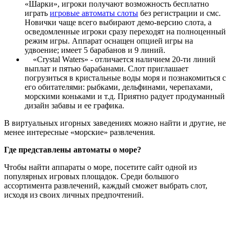
«Шарки», игроки получают возможность бесплатно
играть
игровые автоматы слоты
без регистрации и смс.
Новички чаще всего выбирают демо-версию слота, а
осведомленные игроки сразу переходят на полноценный
режим игры. Аппарат оснащен опцией игры на
удвоение; имеет 5 барабанов и 9 линий.
«Crystal Waters» - отличается наличием 20-ти линий
выплат и пятью барабанами. Слот приглашает
погрузиться в кристальные воды моря и познакомиться с
его обитателями: рыбками, дельфинами, черепахами,
морскими коньками и т.д. Приятно радует продуманный
дизайн забавы и ее графика.
В виртуальных игорных заведениях можно найти и другие, не
менее интересные «морские» развлечения.
Где представлены автоматы о море?
Чтобы найти аппараты о море, посетите сайт одной из
популярных игровых площадок. Среди большого
ассортимента развлечений, каждый сможет выбрать слот,
исходя из своих личных предпочтений.