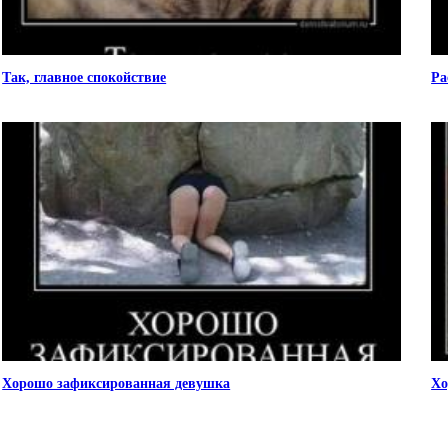
Так, главное спокойствие
Ра
Хорошо зафиксированная девушка
Хо