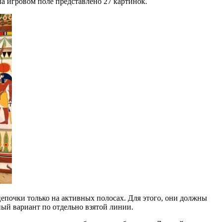
а игровом поле представлено 27 картинок.
епочки только на активных полосах. Для этого, они должны
ный вариант по отдельно взятой линии.