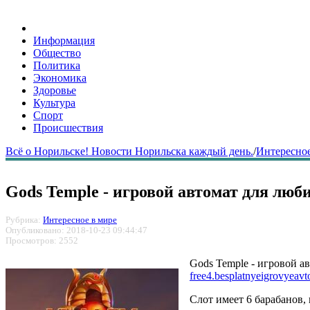
Информация
Общество
Политика
Экономика
Здоровье
Культура
Спорт
Происшествия
Всё о Норильске! Новости Норильска каждый день.
/
Интересное
Gods Temple - игровой автомат для люб
Рубрика:
Интересное в мире
Опубликовано: 2018-10-23 09:44:47
Просмотров: 2552
Gods Temple - игровой а
free4.besplatnyeigrovyeav
Слот имеет 6 барабанов, 