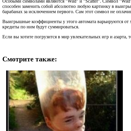
Особыми символами являются "Wild" и "Scatter". Символ "Wild
способен заменить собой абсолютно любую картинку в выигрыш
барабанах за исключением первого. Сам этот символ не оплачи
Выигрышные коэффициенты у этого автомата варьируются от x1
кредиты по ним будут суммироваться.
Если вы хотите погрузится в мир увлекательных игр и азарта, 
Смотрите также: