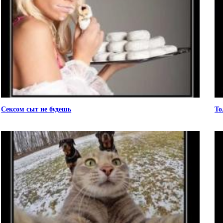
Сексом сыт не будешь
То