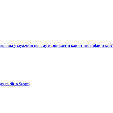
головы у мужчин: почему возникает и как от нее избавиться?
s to die в Steam