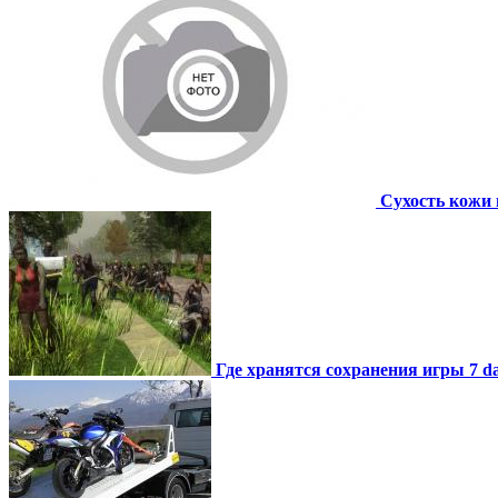
Сухость кожи 
Где хранятся сохранения игры 7 day