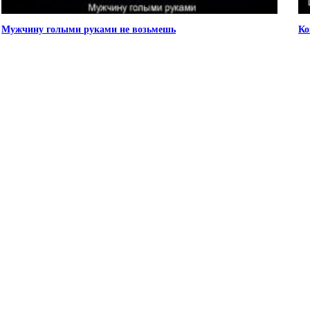
Мужчину голыми руками не возьмешь
Ко