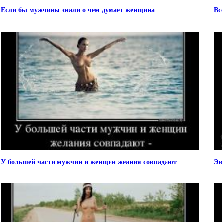
Если бы мужчины знали о чем думает женщина
Вс
У большей части мужчин и женщин жеания совпадают
Эв