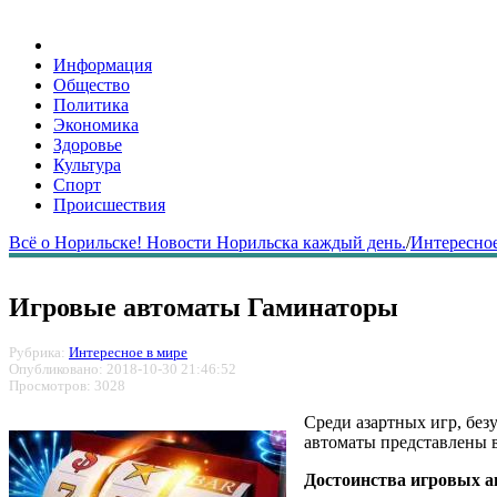
Информация
Общество
Политика
Экономика
Здоровье
Культура
Спорт
Происшествия
Всё о Норильске! Новости Норильска каждый день.
/
Интересное
Игровые автоматы Гаминаторы
Рубрика:
Интересное в мире
Опубликовано: 2018-10-30 21:46:52
Просмотров: 3028
Среди азартных игр, без
автоматы представлены в
Достоинства игровых а