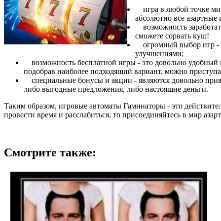
игра в любой точке мира 
абсолютно все азартные 
возможность заработать 
сможете сорвать куш!
огромный выбор игр - в
улучшениями;
возможность бесплатной игры - это довольно удобный мо
подобрав наиболее подходящий вариант, можно приступат
специальные бонусы и акции - являются довольно прият
либо выгодные предложения, либо настоящие деньги.
Таким образом, игровые автоматы Гаминаторы - это действите
провести время и расслабиться, то присоединяйтесь в мир азар
Смотрите также: