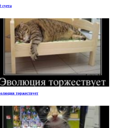
ё суета
олюция торжествует