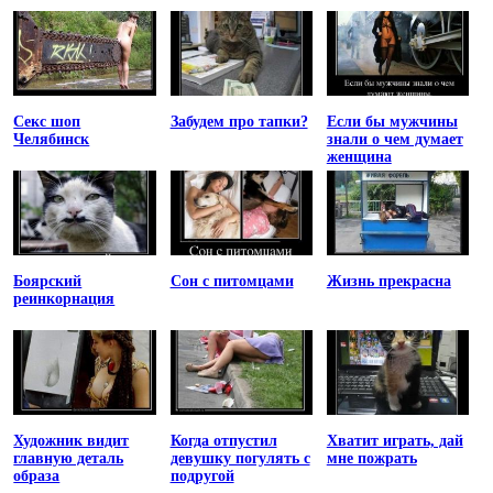
Секс шоп
Забудем про тапки?
Если бы мужчины
Челябинск
знали о чем думает
женщина
Боярский
Сон с питомцами
Жизнь прекрасна
реинкорнация
Художник видит
Когда отпустил
Хватит играть, дай
главную деталь
девушку погулять с
мне пожрать
образа
подругой