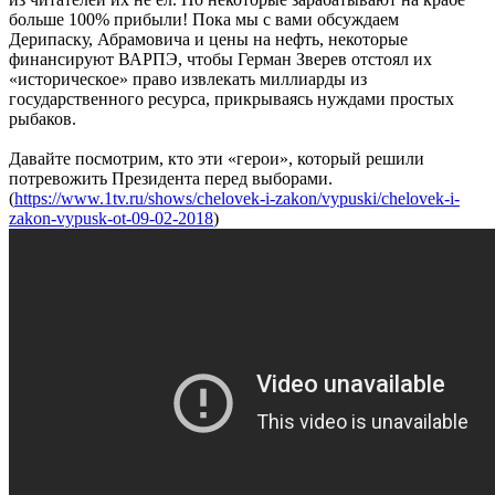
больше 100% прибыли! Пока мы с вами обсуждаем
Дерипаску, Абрамовича и цены на нефть, некоторые
финансируют ВАРПЭ, чтобы Герман Зверев отстоял их
«историческое» право извлекать миллиарды из
государственного ресурса, прикрываясь нуждами простых
рыбаков.
Давайте посмотрим, кто эти «герои», который решили
потревожить Президента перед выборами.
(
https://www.1tv.ru/shows/chelovek-i-zakon/vypuski/chelovek-i-
zakon-vypusk-ot-09-02-2018
)