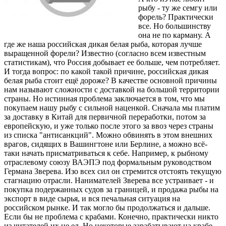
рыбу - ту же семгу или
форель? Практически
все. Но большинству
она не по карману. А
где же наша российская дикая белая рыба, которая лучше
выращенной форели? Известно (согласно всем известным
статистикам), что Россия добывает ее больше, чем потребляет.
И тогда вопрос: по какой такой причине, российская дикая
белая рыба стоит ещё дороже? В качестве основной причины
нам называют сложности с доставкой на большой территории
страны. Но истинная проблема заключается в том, что мы
покупаем нашу рыбу с сильной наценкой. Сначала мы платим
за доставку в Китай для первичной переработки, потом за
европейскую, и уже только после этого за ввоз через страны
из списка "антисанкций". Можно обвинять в этом внешних
врагов, сидящих в Вашингтоне или Берлине, а можно всё-
таки начать присматриваться к себе. Например, к рыбному
отраслевому союзу ВАЭПЭ под формальным руководством
Германа Зверева. Изо всех сил он стремится отстоять текущую
стагнацию отрасли. Нанимателей Зверева все устраивает - и
покупка подержанных судов за границей, и продажа рыбы на
экспорт в виде сырья, и вся печальная ситуация на
российском рынке. И так могло бы продолжаться и дальше.
Если бы не проблема с крабами. Конечно, практически никто
из читателей их не ел. Но некоторые зарабатывают на крабе