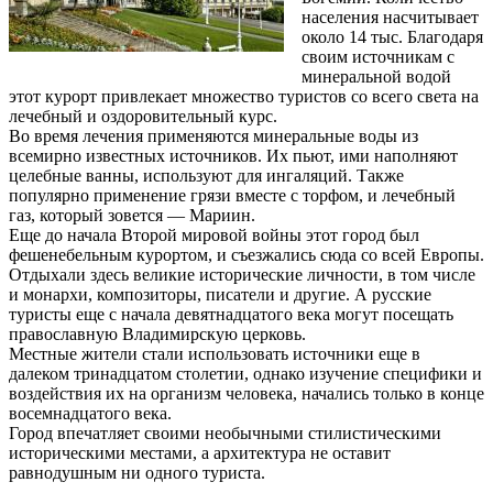
населения насчитывает
около 14 тыс. Благодаря
своим источникам с
минеральной водой
этот курорт привлекает множество туристов со всего света на
лечебный и оздоровительный курс.
Во время лечения применяются минеральные воды из
всемирно известных источников. Их пьют, ими наполняют
целебные ванны, используют для ингаляций. Также
популярно применение грязи вместе с торфом, и лечебный
газ, который зовется — Мариин.
Еще до начала Второй мировой войны этот город был
фешенебельным курортом, и съезжались сюда со всей Европы.
Отдыхали здесь великие исторические личности, в том числе
и монархи, композиторы, писатели и другие. А русские
туристы еще с начала девятнадцатого века могут посещать
православную Владимирскую церковь.
Местные жители стали использовать источники еще в
далеком тринадцатом столетии, однако изучение специфики и
воздействия их на организм человека, начались только в конце
восемнадцатого века.
Город впечатляет своими необычными стилистическими
историческими местами, а архитектура не оставит
равнодушным ни одного туриста.