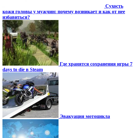
Сухость
кожи головы у мужчин: почему возникает и как от нее
избавиться?
Где хранятся сохранения игры 7
days to die в Steam
Эвакуация мотоцикла