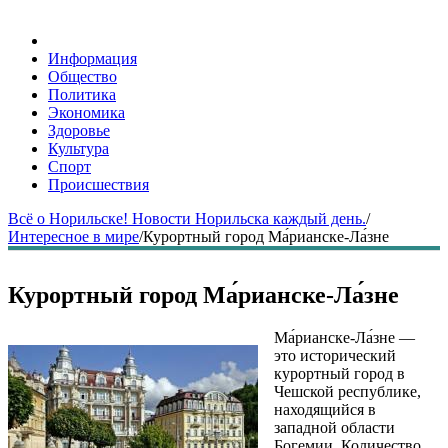
Информация
Общество
Политика
Экономика
Здоровье
Культура
Спорт
Происшествия
Всё о Норильске! Новости Норильска каждый день.
/
Интересное в мире
/
Курортный город Ма́рианске-Ла́зне
Курортный город Ма́рианске-Ла́зне
Ма́рианске-Ла́зне —
это исторический
курортный город в
Чешской республике,
находящийся в
западной области
Богемии. Количество