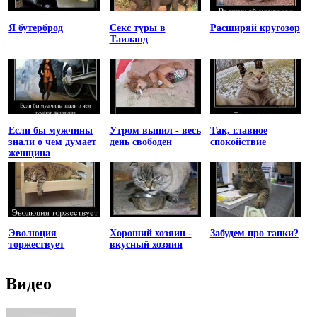
Я бутерброд
Секс туры в
Расширяй кругозор
Таиланд
Если бы мужчины
Утром выпил - весь
Так, главное
знали о чем думает
день свободен
спокойствие
женщина
Эволюция
Хороший хозяин -
Забудем про тапки?
торжествует
вкусный хозяин
Видео