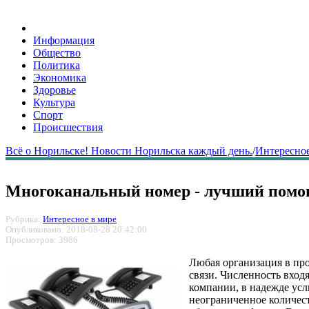
Информация
Общество
Политика
Экономика
Здоровье
Культура
Спорт
Происшествия
Всё о Норильске! Новости Норильска каждый день.
/
Интересное
Многоканальный номер - лучший помощ
Рубрика:
Интересное в мире
Опубликовано: 2018-08-28 20:42:00
Просмотров: 3986
Любая организация в про
связи. Численность вход
компании, в надежде усл
неограниченное количест