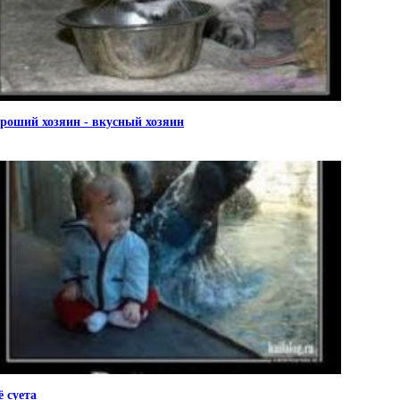
роший хозяин - вкусный хозяин
ё суета