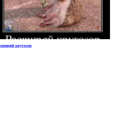
сширяй кругозор