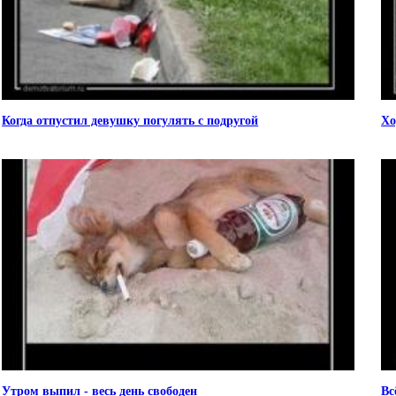
Когда отпустил девушку погулять с подругой
Хо
Утром выпил - весь день свободен
Вс