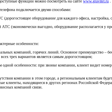
 доступные функции можно посмотреть на сайте
www.gravitel.ru
.
елефона подключается двумя способами:
 (дорогостоящее оборудование для каждого офиса, настройка, 
 АТС (экономически выгодно, оборудование располагается у пр
актерные особенности:
нальных компаний, горячих линий. Основное преимущество – бес
 всех трех вариантов является самым дорогостоящим;
ием одной особенности: при звонке компании, клиент видит ном
утствия компании в этом городе, а региональным клиентам буде
е клиенты, находящиеся в других регионах Российской Федераци
рвисных компаний связи.