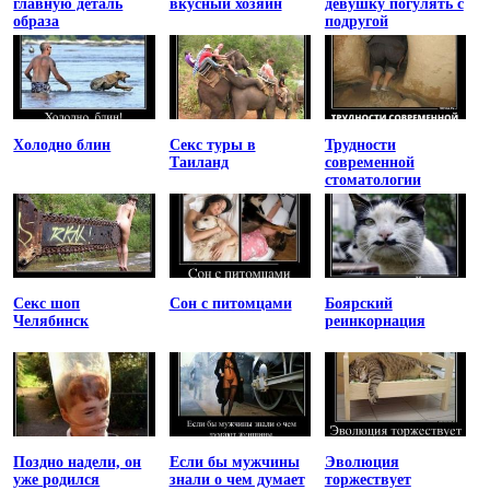
главную деталь
вкусный хозяин
девушку погулять с
образа
подругой
Холодно блин
Секс туры в
Трудности
Таиланд
современной
стоматологии
Секс шоп
Сон с питомцами
Боярский
Челябинск
реинкорнация
Поздно надели, он
Если бы мужчины
Эволюция
уже родился
знали о чем думает
торжествует