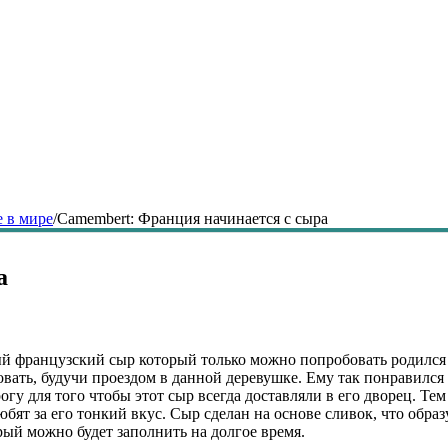
 в мире
/
Сamembert: Франция начинается с сыра
а
 французский сыр который только можно попробовать родился в 
вать, будучи проездом в данной деревушке. Ему так понравился 
гу для того чтобы этот сыр всегда доставляли в его дворец. Те
юбят за его тонкий вкус. Сыр сделан на основе сливок, что обра
рый можно будет заполнить на долгое время.