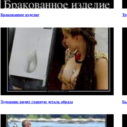
Бракованное изделие
Тр
Художник видит главную деталь образа
Бы