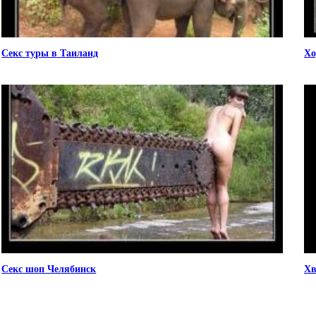
Секс туры в Таиланд
Хо
Секс шоп Челябинск
Хв