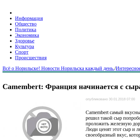
Информация
Общество
Политика
Экономика
Здоровье
Культура
Спорт
Происшествия
Всё о Норильске! Новости Норильска каждый день.
/
Интересное
Сamembert: Франция начинается с сыр
опубликовано 30.01.2018 07:00
Сamembert самый вкусный
решил такой сыр попробо
проложить железную доро
Люди ценят этот сыр и л
своеобразный вкус, кото