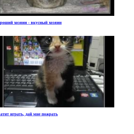
роший хозяин - вкусный хозяин
атит играть, дай мне пожрать