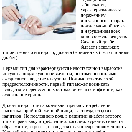
заболевание,
характеризующееся
поражением
инсулярного аппарата
поджелудочной железы
и нарушением всех
видов обмена веществ.
Сахарный диабет
бывает нескольких
типов: первого и второго, диабета беременных (гестационный
диабет).
Первый тип для характеризуется недостаточной выработка
инсулина поджелудочной железой, поэтому необходимо
ежедневное введение инсулина. Помимо генетической
предрасположенности, первый тип может возникать
вследствие перенесенных острых вирусных инфекций, как
осложнение гриппа.
Диабет второго типа возникает при злоупотреблении
высококалорийной, жирной пищи, фастфуда, сладких
напитков. Не последнюю роль в развитии диабета второго
типа играют злоупотребление алкоголем, курение, сидячий
образ жизни, стрессы, наследственная предрасположенность.
У людей с ожирением, риск возникновения диабета