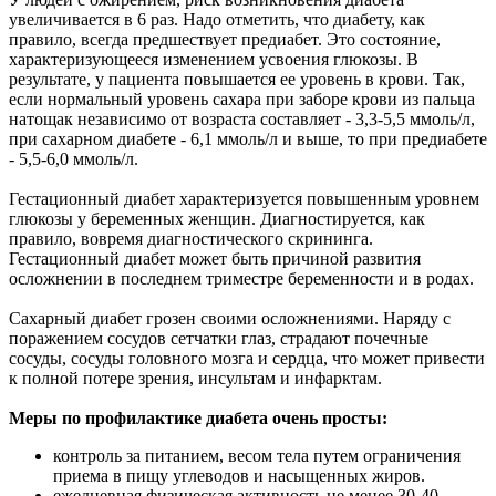
увеличивается в 6 раз. Надо отметить, что диабету, как
правило, всегда предшествует предиабет. Это состояние,
характеризующееся изменением усвоения глюкозы. В
результате, у пациента повышается ее уровень в крови. Так,
если нормальный уровень сахара при заборе крови из пальца
натощак независимо от возраста составляет - 3,3-5,5 ммоль/л,
при сахарном диабете - 6,1 ммоль/л и выше, то при предиабете
- 5,5-6,0 ммоль/л.
Гестационный диабет характеризуется повышенным уровнем
глюкозы у беременных женщин. Диагностируется, как
правило, вовремя диагностического скрининга.
Гестационный диабет может быть причиной развития
осложнении в последнем триместре беременности и в родах.
Сахарный диабет грозен своими осложнениями. Наряду с
поражением сосудов сетчатки глаз, страдают почечные
сосуды, сосуды головного мозга и сердца, что может привести
к полной потере зрения, инсультам и инфарктам.
Меры по профилактике диабета очень просты:
контроль за питанием, весом тела путем ограничения
приема в пищу углеводов и насыщенных жиров.
ежедневная физическая активность не менее 30-40