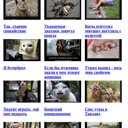
Так, главное
Уважаемые
Когда отпустил
спокойствие
знатоки, минута
девушку погулять с
пошла
подругой
Я бутерброд
Если бы мужчины
Утром выпил - весь
знали о чем думает
день свободен
женщина
Хватит играть, дай
Боярский
Секс туры в
мне пожрать
реинкорнация
Таиланд