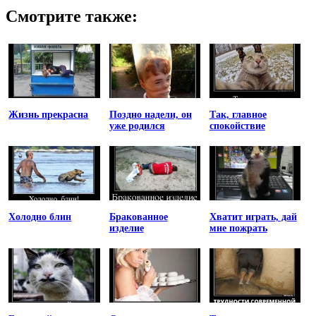
Смотрите также:
Жизнь прекрасна
Поздно надели, он
Так, главное
уже родился
спокойствие
Холодно блин
Бракованное
Хватит играть, дай
изделие
мне пожрать