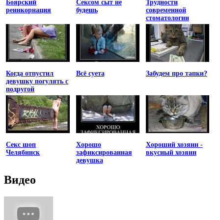
Боярский
Сексом сыт не
Трудности
реинкорнация
будешь
современной
стоматологии
Когда отпустил
Всё суета
Забудем про тапки?
девушку погулять с
подругой
Секс шоп
Хорошо
Хороший хозяин -
Челябинск
зафиксированная
вкусный хозяин
девушка
Видео