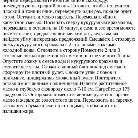
черный перец.Вылейте взбитое яйцо в сковороду,
помещенную на средний огонь. Готовить, чтобы получился
плоский и тонкий блин, перевернуть один раз, пока не будет
готов. Остудить и мелко нарезать. Перемешать яйцо с
капустной смесью. Посыпать сверху кукурузным крахмалом,
перемешать и оставить на 10 минут, а сами в это время можете
посетить сайт, предлагающий мелкий опт, ведь там вы
найдете уйму интересных предложений.Смешайте 1 столовую
ложку кукурузного крахмала с 2 столовыми ложками
холодной воды. Отложите в сторону.Поместите 2 или 3
столовые ложки креветочной смеси в центре яичного блина.
Опустите ложку в смесь воды и кукурузного крахмала и
смочите все углы. Сложите яичный блинчик над смесью и
сформируйте плотный рулет. Сложите углы с боков и
прижмите, придерживая сложенный рулет. Повторите с
оставшимися яичными блинчиками.Налейте растительное
масло в глубокую сковороду около 7-10 см. Нагрейте до 175
градусов С. Осторожно поместите яичные рулеты в горячее
масло и жарьте до золотистого цвета. Переложить на тарелку,
застланную бумажными полотенцами, чтобы впитать
излишки жира.