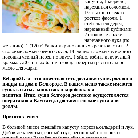
капусты, 1 морковь,
нарезанная соломкой,
1/2 стакана свежих
ростков фасоли, 1
стебель сельдерея,
нарезанный кубиками,
2 столовые ложки
нарезанного лука (по
желанию), 1 (120 г) банки маринованных креветок, слить 2
столовые ложки соевого соуса, 1/8 чайной ложки чесночного
порошка черный перец по вкусу, 1 яйцо, взбить кукурузный
крахмал, 20 яичных блинчиков для обертки растительное
масло для жарки
Bellagio31.ru
- это известная сеть доставки суши, роллов и
пиццы на дом в Белгороде. В нашем меню также имеются
супы, салаты, лапша вок в коробочках и
напитки. Итак, суши белгород доставка осуществляется
оперативно и Вам всегда доставят свежие суши или
роллы.
Приготовление:
В большой миске смешайте капусту, морковь,сельдерей и лук.
Добавьте креветки, соевый соус, чесночный порошок и