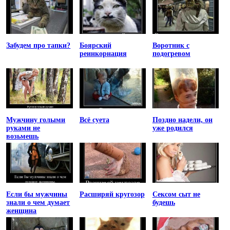
Забудем про тапки?
Боярский
Воротник с
реинкорнация
подогревом
Мужчину голыми
Всё суета
Поздно надели, он
руками не
уже родился
возьмешь
Если бы мужчины
Расширяй кругозор
Сексом сыт не
знали о чем думает
будешь
женщина