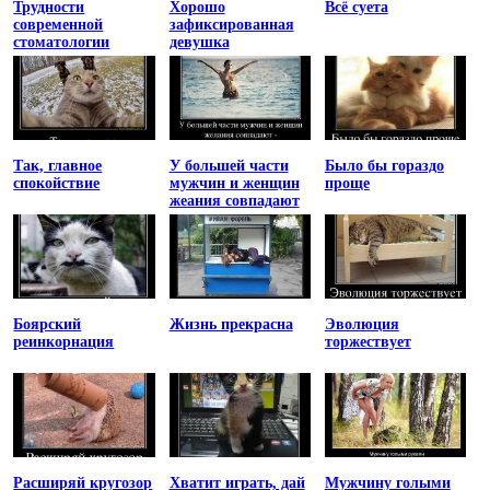
Трудности
Хорошо
Всё суета
современной
зафиксированная
стоматологии
девушка
Так, главное
У большей части
Было бы гораздо
спокойствие
мужчин и женщин
проще
жеания совпадают
Боярский
Жизнь прекрасна
Эволюция
реинкорнация
торжествует
Расширяй кругозор
Хватит играть, дай
Мужчину голыми