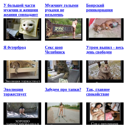
У большей части
Мужчину голыми
Боярский
мужчин и женщин
руками не
реинкорнация
жеания совпадают
возьмешь
Я бутерброд
Секс шоп
Утром выпил - весь
Челябинск
день свободен
Эволюция
Забудем про тапки?
Так, главное
торжествует
спокойствие