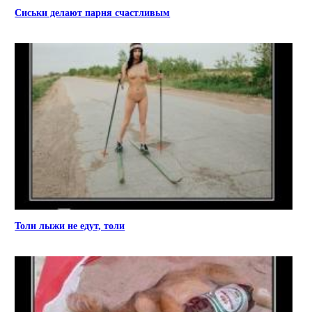
Сиськи делают парня счастливым
Толи лыжи не едут, толи