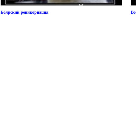
Боярский реинкорнация
Вс