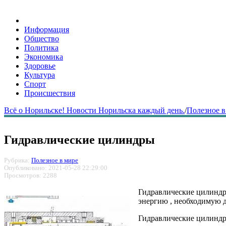
Информация
Общество
Политика
Экономика
Здоровье
Культура
Спорт
Происшествия
Всё о Норильске! Новости Норильска каждый день.
/
Полезное в
Гидравлические цилиндры
Рубрика:
Полезное в мире
Опубликовано: 2021-05-28 22:29:00
Просмотров: 2288
Гидравлические цилиндр
энергию , необходимую 
Гидравлические цилиндр