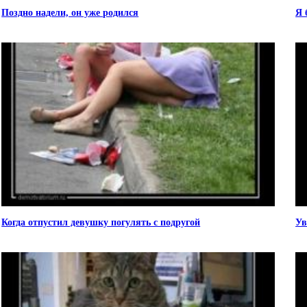
Поздно надели, он уже родился
Я 
Когда отпустил девушку погулять с подругой
Ув