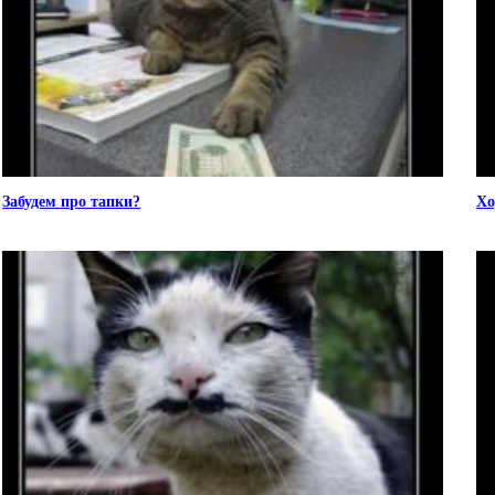
Забудем про тапки?
Хо