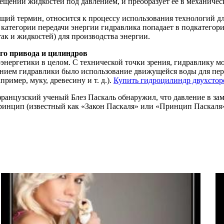
ещении жидкостей под давлением, и преобразует ее в механиче
бщий термин, относится к процессу использования технологий д
категории передачи энергии гидравлика попадает в подкатегор
 так и жидкостей) для производства энергии.
го привода и цилиндров
энергетики в целом. С технической точки зрения, гидравлику м
нием гидравлики было использование движущейся воды для пере
имер, муку, древесину и т. д.).
Купить гидроцилиндр двухстор
 французский ученый Блез Паскаль обнаружил, что давление в за
принцип (известный как «Закон Паскаля» или «Принцип Паскаля