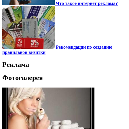
Что такое интернет реклама?
Рекомендации по созданию
правильной визитки
Реклама
Фотогалерея