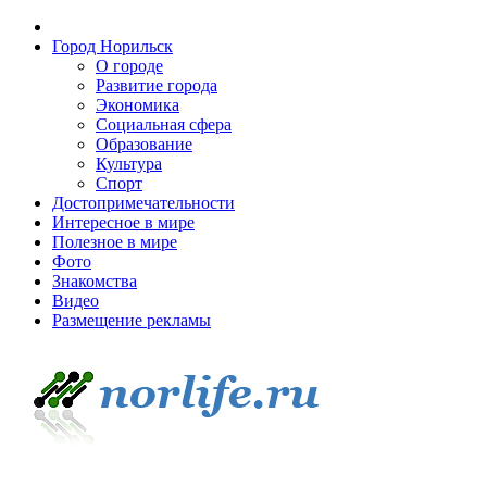
Город Норильск
О городе
Развитие города
Экономика
Социальная сфера
Образование
Культура
Спорт
Достопримечательности
Интересное в мире
Полезное в мире
Фото
Знакомства
Видео
Размещение рекламы