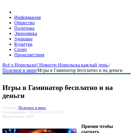
Информация
Общество
Политика
Экономика
Здоровье
Культура
Спорт
Происшествия
Всё о Норильске! Новости Норильска каждый день.
/
Полезное в мире
/
Игры в Гаминатор бесплатно и на деньги
Игры в Гаминатор бесплатно и на
деньги
Рубрика:
Полезное в мире
Опубликовано: 2019-01-15 23:10:00
Просмотров: 2808
Причин чтобы
сыграть