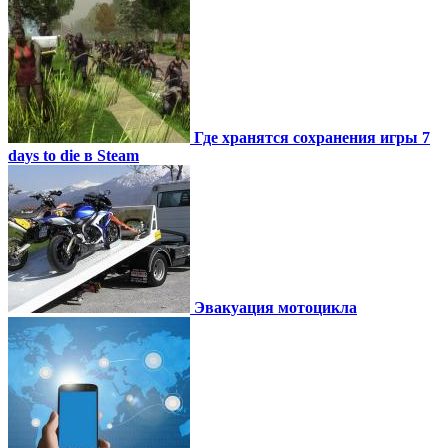
Где хранятся сохранения игры 7
days to die в Steam
Эвакуация мотоцикла