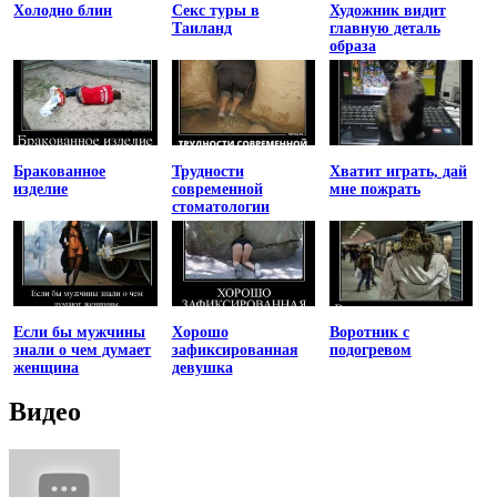
Холодно блин
Секс туры в
Художник видит
Таиланд
главную деталь
образа
Бракованное
Трудности
Хватит играть, дай
изделие
современной
мне пожрать
стоматологии
Если бы мужчины
Хорошо
Воротник с
знали о чем думает
зафиксированная
подогревом
женщина
девушка
Видео