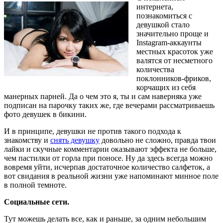
интернета,
познакомиться с
девушкой стало
значительно проще и
Instagram-аккаунты
местных красоток уже
валятся от несметного
количества
поклонников-фриков,
корчащих из себя
манерных парней. Да о чем это я, ты и сам наверняка уже
подписан на парочку таких же, где вечерами рассматриваешь
фото девушек в бикини.
И в принципе, девушки не против такого подхода к
знакомству и
снять девушку
довольно не сложно, правда твои
лайки и скучные комментарии оказывают эффекта не больше,
чем пастилки от горла при поносе. Ну да здесь всегда можно
вовремя уйти, исчерпав достаточное количество салфеток, а
вот свидания в реальной жизни уже напоминают минное поле
в полной темноте.
Социальные сети.
Тут можешь делать все, как и раньше, за одним небольшим