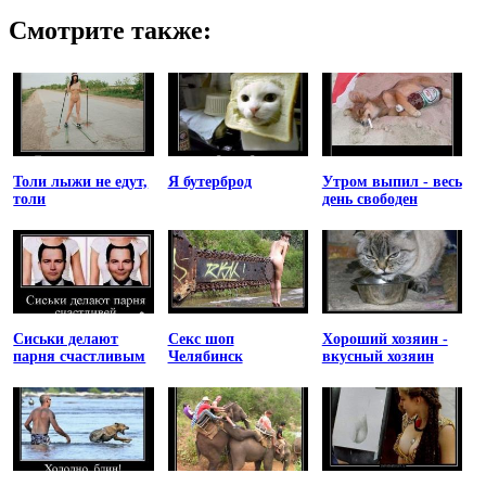
Смотрите также:
Толи лыжи не едут,
Я бутерброд
Утром выпил - весь
толи
день свободен
Сиськи делают
Секс шоп
Хороший хозяин -
парня счастливым
Челябинск
вкусный хозяин