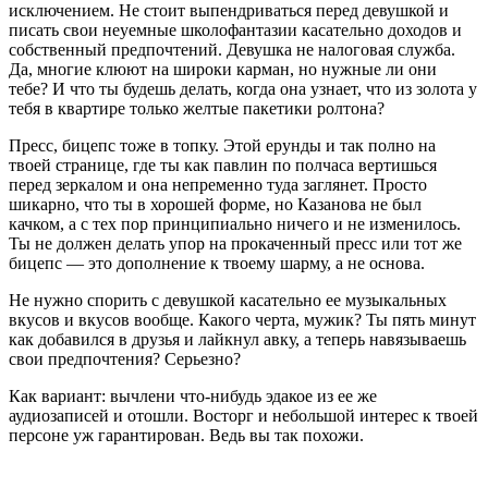
исключением. Не стоит выпендриваться перед девушкой и
писать свои неуемные школофантазии касательно доходов и
собственный предпочтений. Девушка не налоговая служба.
Да, многие клюют на широки карман, но нужные ли они
тебе? И что ты будешь делать, когда она узнает, что из золота у
тебя в квартире только желтые пакетики ролтона?
Пресс, бицепс тоже в топку. Этой ерунды и так полно на
твоей странице, где ты как павлин по полчаса вертишься
перед зеркалом и она непременно туда заглянет. Просто
шикарно, что ты в хорошей форме, но Казанова не был
качком, а с тех пор принципиально ничего и не изменилось.
Ты не должен делать упор на прокаченный пресс или тот же
бицепс — это дополнение к твоему шарму, а не основа.
Не нужно спорить с девушкой касательно ее музыкальных
вкусов и вкусов вообще. Какого черта, мужик? Ты пять минут
как добавился в друзья и лайкнул авку, а теперь навязываешь
свои предпочтения? Серьезно?
Как вариант: вычлени что-нибудь эдакое из ее же
аудиозаписей и отошли. Восторг и небольшой интерес к твоей
персоне уж гарантирован. Ведь вы так похожи.