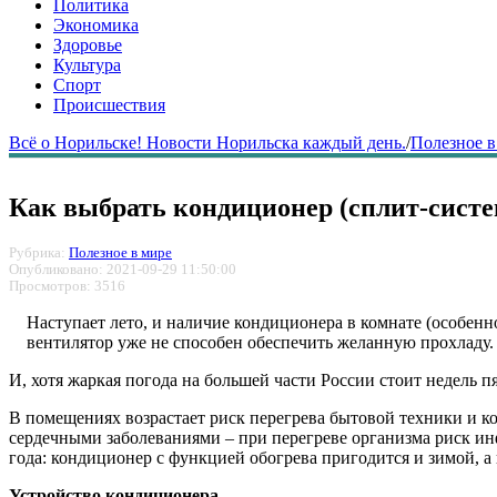
Политика
Экономика
Здоровье
Культура
Спорт
Происшествия
Всё о Норильске! Новости Норильска каждый день.
/
Полезное в
Как выбрать кондиционер (сплит-систе
Рубрика:
Полезное в мире
Опубликовано: 2021-09-29 11:50:00
Просмотров: 3516
Наступает лето, и наличие кондиционера в комнате (особенн
вентилятор уже не способен обеспечить желанную прохладу.
И, хотя жаркая погода на большей части России стоит недель 
В помещениях возрастает риск перегрева бытовой техники и ко
сердечными заболеваниями – при перегреве организма риск инф
года: кондиционер с функцией обогрева пригодится и зимой, 
Устройство кондиционера