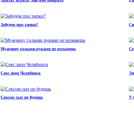
Хватит играть, дай мне пожрать
Ра
Забудем про тапки?
Си
Мужчину голыми руками не возьмешь
Се
Секс шоп Челябинск
Эв
Сексом сыт не будешь
У 