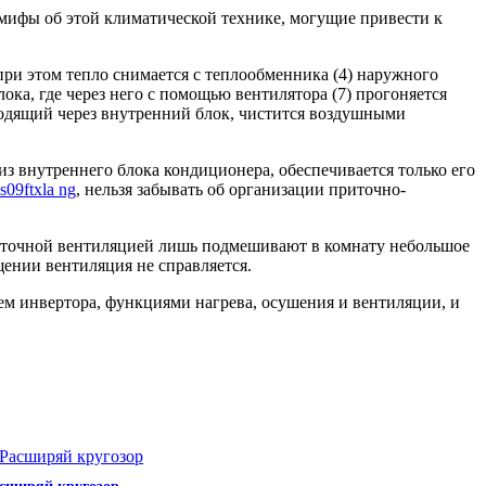
 мифы об этой климатической технике, могущие привести к
при этом тепло снимается с теплообменника (4) наружного
ока, где через него с помощью вентилятора (7) прогоняется
оходящий через внутренний блок, чистится воздушными
из внутреннего блока кондиционера, обеспечивается только его
 s09ftxla ng
, нельзя забывать об организации приточно-
риточной вентиляцией лишь подмешивают в комнату небольшое
щении вентиляция не справляется.
 инвертора, функциями нагрева, осушения и вентиляции, и