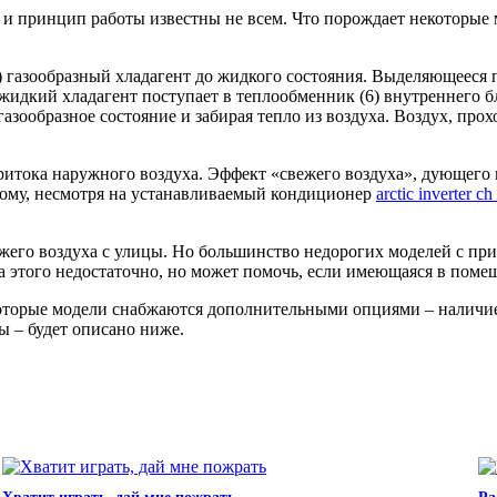
о и принцип работы известны не всем. Что порождает некоторые
) газообразный хладагент до жидкого состояния. Выделяющееся 
жидкий хладагент поступает в теплообменник (6) внутреннего бл
газообразное состояние и забирая тепло из воздуха. Воздух, пр
ритока наружного воздуха. Эффект «свежего воздуха», дующего 
этому, несмотря на устанавливаемый кондиционер
arctic inverter ch
жего воздуха с улицы. Но большинство недорогих моделей с п
а этого недостаточно, но может помочь, если имеющаяся в поме
торые модели снабжаются дополнительными опциями – наличием
ы – будет описано ниже.