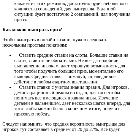
каждом из этих режимов, достаточно будет небольшого
количества совпадений, для выигрыша. В данной
ситуации будет достаточно 2 совпадений, для получения
приза.
Как можно выиграть приз?
Чтобы выиграть в онлайн казино, нужно следовать
нескольким простым понятиям:
Ставить средние ставки на слоты. Большие ставки на
слоты, ставить не обязательно. Не всегда подобное
выставление игрокам, дает хорошую возможность для
того чтобы получить большой приз, моментально его
выводя. Средняя ставка – пожалуй, справедливое
действие в любом азартном выставлении
Ставить ставки с учетом знания правил. Для игроков,
демонстрационный режим и создан, для того чтобы
понимать все имеющиеся правила игры. Изучение
деталей в дальнейшем, дает несколько шагов вперед, для
того чтобы можно было в конечном итоге, получить
призовую победу.
Следует напомнить, что средняя вероятность выигрыша для
игроков тут составляет в среднем от 20 до 27%. Все будет