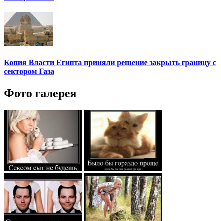
Копия Власти Египта приняли решение закрыть границу с
сектором Газа
Фото галерея