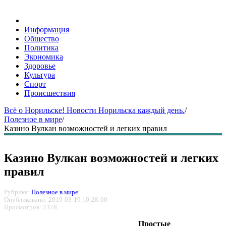
Информация
Общество
Политика
Экономика
Здоровье
Культура
Спорт
Происшествия
Всё о Норильске! Новости Норильска каждый день.
/
Полезное в мире
/
Казино Вулкан возможностей и легких правил
Казино Вулкан возможностей и легких
правил
Рубрика:
Полезное в мире
Опубликовано: 2019-03-19 10:28:00
Просмотров: 2378
Простые