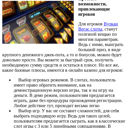
возможности,
привлекающие
игроков
Для игроков
Вулкан
Вегас слоты
, станут
полезной вещью по
многим параметрам.
Ведь с ними, выиграть
большой приз, в виде
крупного денежного джек-пота, а то и бонусов, можно будет
довольно просто. Вы можете за быстрый срок, получить
необходимую сумму средств и остаться в плюсе. Но все же,
какие базовые плюсы, имеются в онлайн казино для игроков:
Выбор игровых режимов. В слотах, пользователь
имеет право обратить внимание, как на
демонстрационную версию игры, так и на игру на
деньги. В демо режим, пользователям предлагается
играть, даже без процедуры прохождения регистрации.
Любое действие тут, проходит весьма легко
Выбор игр. У вас не составит сложностей, для себя
выбрать подходящую игру. Ведь для таких целей,
пользователям предлагается сыграть, как в классические
слот игры с 3 или 5 линейными совпадениями. В