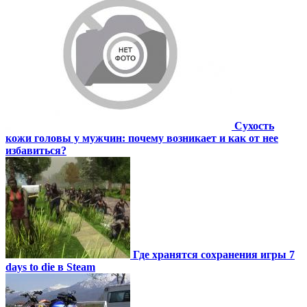
Сухость
кожи головы у мужчин: почему возникает и как от нее
избавиться?
Где хранятся сохранения игры 7
days to die в Steam