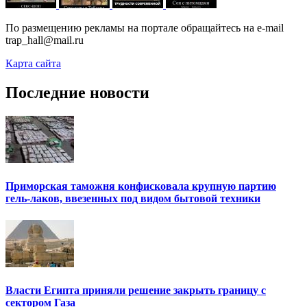
По размещению рекламы на портале обращайтесь на e-mail
trap_hall@mail.ru
Карта сайта
Последние новости
Приморская таможня конфисковала крупную партию
гель-лаков, ввезенных под видом бытовой техники
Власти Египта приняли решение закрыть границу с
сектором Газа