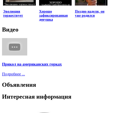
Эволюция
Хорошо
Поздно надели, он
торжествует
зафиксированная
уже родился
девушка
Видео
Прикол на американских горках
Подробнее ...
Объявления
Интересная информация