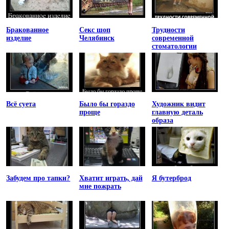
Бракованное
Секс шоп
Трудности
изделие
Челябинск
современной
стоматологии
Всё суета
Было бы гораздо
Художник видит
проще
главную деталь
образа
Забудем про тапки?
Хватит играть, дай
Я бутерброд
мне пожрать