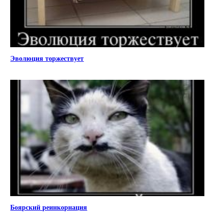
Эволюция торжествует
Боярский реинкорнация