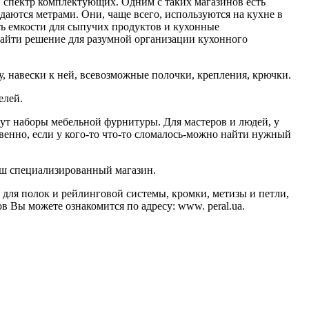
спектр комплектующих. Одним с таких магазинов есть
одаются метрами. Они, чаще всего, используются на кухне в
ь емкости для сыпучих продуктов и кухонные
айти решение для разумной организации кухонного
 навески к ней, всевозможные полочки, крепления, крючки.
елей.
т наборы мебельной фурнитуры. Для мастеров и людей, у
венно, если у кого-то что-то сломалось-можно найти нужный
аш специализированный магазин.
 для полок и рейлинговой системы, кромки, метизы и петли,
 Вы можете ознакомится по адресу: www. peral.ua.