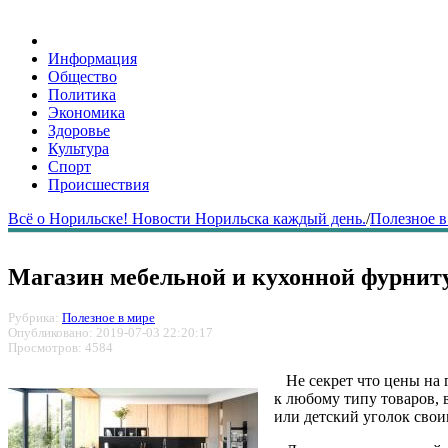
Информация
Общество
Политика
Экономика
Здоровье
Культура
Спорт
Происшествия
Всё о Норильске! Новости Норильска каждый день.
/
Полезное в
Магазин мебельной и кухонной фурнит
Рубрика:
Полезное в мире
Опубликовано: 2019-07-03 22:20:17
Просмотров: 4584
Не секрет что цены на г
к любому типу товаров, 
или детский уголок свои