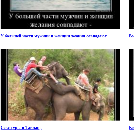
У большей части мужчин и женщин жеания совпадают
Во
Секс туры в Таиланд
Ко