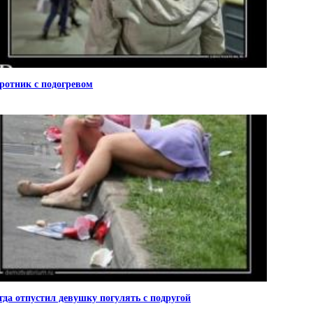
ротник с подогревом
гда отпустил девушку погулять с подругой