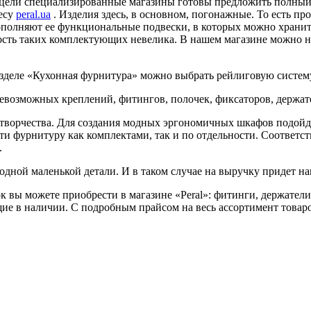
ели специализированные магазины готовы предложить полный 
ресу
peral.ua
. Изделия здесь, в основном, погонажные. То есть пр
ополняют ее функциональные подвески, в которых можно хранит
сть таких комплектующих невелика. В нашем магазине можно н
деле «Кухонная фурнитура» можно выбрать рейлиговую систему,
севозможных креплений, фитингов, полочек, фиксаторов, держат
ворчества. Для создания модных эргономичных шкафов подойду
и фурнитуру как комплектами, так и по отдельности. Соответст
.
дной маленькой детали. И в таком случае на выручку придет н
 вы можете приобрести в магазине «Peral»: фитинги, держатели
е в наличии. С подробным прайсом на весь ассортимент товаров