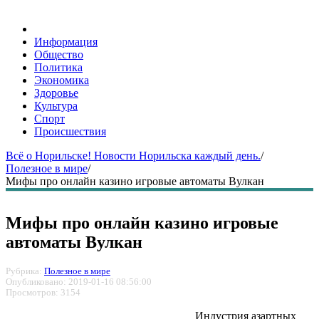
Информация
Общество
Политика
Экономика
Здоровье
Культура
Спорт
Происшествия
Всё о Норильске! Новости Норильска каждый день.
/
Полезное в мире
/
Мифы про онлайн казино игровые автоматы Вулкан
Мифы про онлайн казино игровые
автоматы Вулкан
Рубрика:
Полезное в мире
Опубликовано: 2019-01-16 08:56:00
Просмотров: 3154
Индустрия азартных