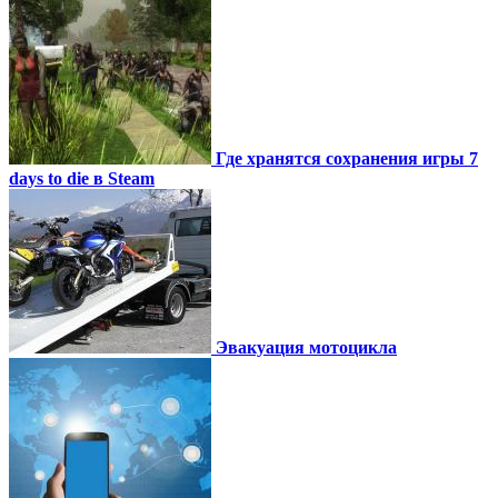
Где хранятся сохранения игры 7
days to die в Steam
Эвакуация мотоцикла