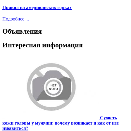
Прикол на американских горках
Подробнее ...
Объявления
Интересная информация
Сухость
кожи головы у мужчин: почему возникает и как от нее
избавиться?