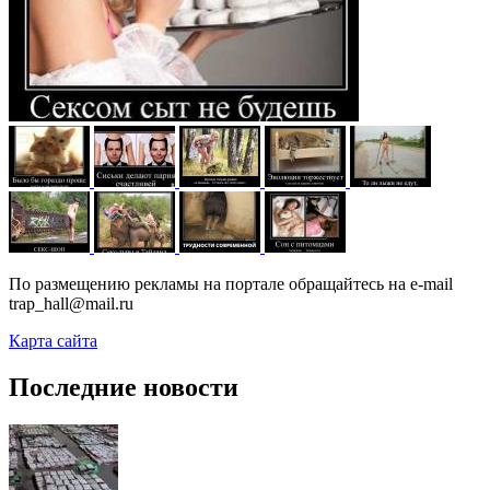
По размещению рекламы на портале обращайтесь на e-mail
trap_hall@mail.ru
Карта сайта
Последние новости