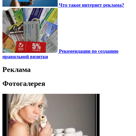
Что такое интернет реклама?
Рекомендации по созданию
правильной визитки
Реклама
Фотогалерея