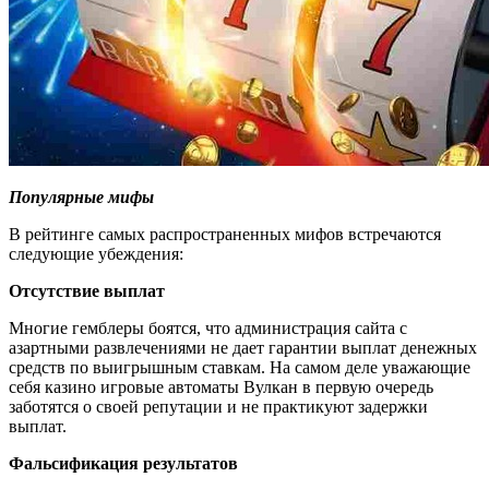
Популярные мифы
В рейтинге самых распространенных мифов встречаются
следующие убеждения:
Отсутствие выплат
Многие гемблеры боятся, что администрация сайта с
азартными развлечениями не дает гарантии выплат денежных
средств по выигрышным ставкам. На самом деле уважающие
себя казино игровые автоматы Вулкан в первую очередь
заботятся о своей репутации и не практикуют задержки
выплат.
Фальсификация результатов