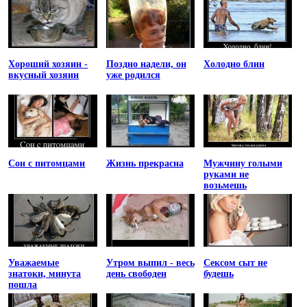
Хороший хозяин -
Поздно надели, он
Холодно блин
вкусный хозяин
уже родился
Сон с питомцами
Жизнь прекрасна
Мужчину голыми
руками не
возьмешь
Уважаемые
Утром выпил - весь
Сексом сыт не
знатоки, минута
день свободен
будешь
пошла