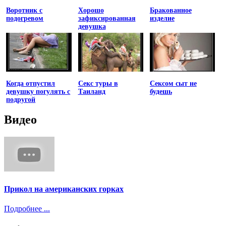
Воротник с
Хорошо
Бракованное
подогревом
зафиксированная
изделие
девушка
Когда отпустил
Секс туры в
Сексом сыт не
девушку погулять с
Таиланд
будешь
подругой
Видео
Прикол на американских горках
Подробнее ...