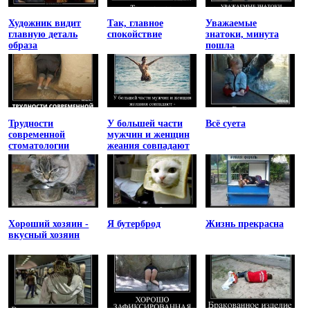
Художник видит
Так, главное
Уважаемые
главную деталь
спокойствие
знатоки, минута
образа
пошла
Трудности
У большей части
Всё суета
современной
мужчин и женщин
стоматологии
жеания совпадают
Хороший хозяин -
Я бутерброд
Жизнь прекрасна
вкусный хозяин