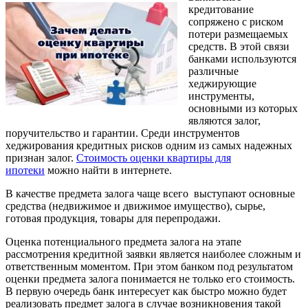
кредитование
сопряжено с риском
потери размещаемых
средств. В этой связи
банками используются
различные
хеджирующие
инструменты,
основными из которых
являются залог,
поручительство и гарантии. Среди инструментов
хеджирования кредитных рисков одним из самых надежных
признан залог.
Стоимость оценки квартиры для
ипотеки
можно найти в интернете.
В качестве предмета залога чаще всего выступают основные
средства (недвижимое и движимое имущество), сырье,
готовая продукция, товары для перепродажи.
Оценка потенциального предмета залога на этапе
рассмотрения кредитной заявки является наиболее сложным и
ответственным моментом. При этом банком под результатом
оценки предмета залога понимается не только его стоимость.
В первую очередь банк интересует как быстро можно будет
реализовать предмет залога в случае возникновения такой