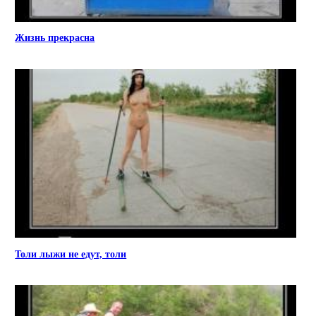
Жизнь прекрасна
Толи лыжи не едут, толи