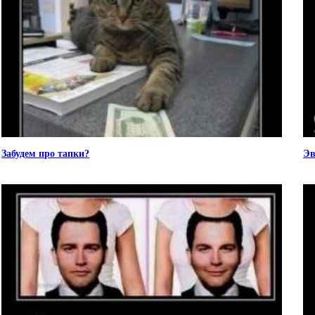
Забудем про тапки?
Эв