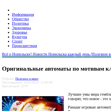
Информация
Общество
Политика
Экономика
Здоровье
Культура
Спорт
Происшествия
Всё о Норильске! Новости Норильска каждый день.
/
Полезное в
Оригинальные автоматы по мотивам кл
Рубрика:
Полезное в мире
Опубликовано: 2019-08-07 12:00:00
Просмотров: 2578
Лучшие умы мира гемблин
говорят, что новое - эт
Раньше игровые автоматы