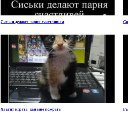
Сиськи делают парня счастливым
Со
Хватит играть, дай мне пожрать
Ра