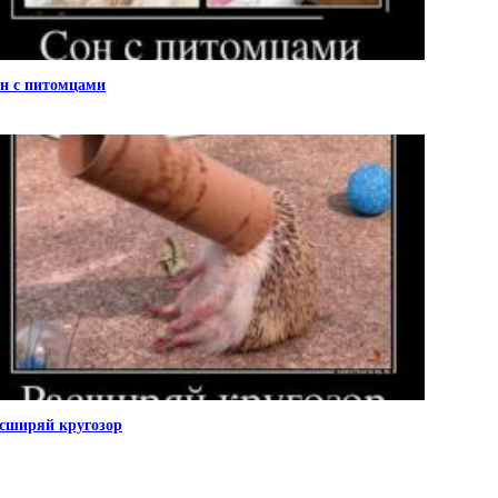
н с питомцами
сширяй кругозор