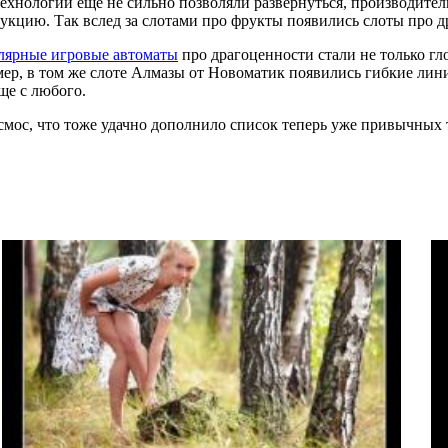
технологии еще не сильно позволяли развернуться, производит
укцию. Так вслед за слотами про фрукты появились слоты про д
лярные игровые автоматы
про драгоценности стали не только гл
р, в том же слоте Алмазы от Новоматик появились гибкие лини
ще с любого.
смос, что тоже удачно дополнило список теперь уже привычных т