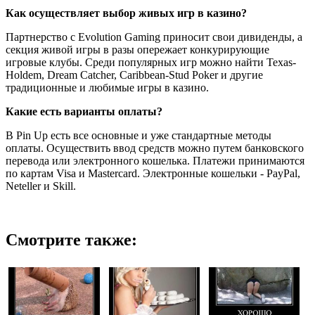
Как осуществляет выбор живых игр в казино?
Партнерство с Evolution Gaming приносит свои дивиденды, а
секция живой игры в разы опережает конкурирующие
игровые клубы. Среди популярных игр можно найти Texas-
Holdem, Dream Catcher, Caribbean-Stud Poker и другие
традиционные и любимые игры в казино.
Какие есть варианты оплаты?
В Pin Up есть все основные и уже стандартные методы
оплаты. Осуществить ввод средств можно путем банковского
перевода или электронного кошелька. Платежи принимаются
по картам Visa и Mastercard. Электронные кошельки - PayPal,
Neteller и Skill.
Смотрите также: