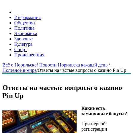
Информация
Общество
Политика
Экономика
Здоровье
Культура
Спорт
Происшествия
Всё о Норильске! Новости Норильска каждый день.
/
Полезное в мире
/
Ответы на частые вопросы о казино Pin Up
Ответы на частые вопросы о казино
Pin Up
Какие есть
заманчивые бонусы?
При первой
регистрации