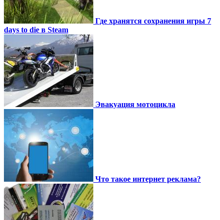
Где хранятся сохранения игры 7
days to die в Steam
Эвакуация мотоцикла
Что такое интернет реклама?