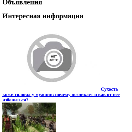
Объявления
Интересная информация
Сухость
кожи головы у мужчин: почему возникает и как от нее
избавиться?