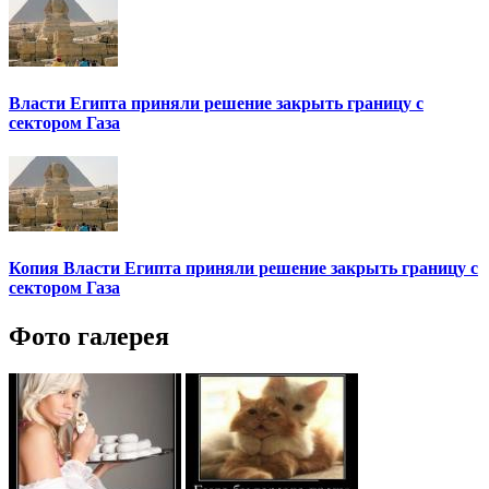
Власти Египта приняли решение закрыть границу с
сектором Газа
Копия Власти Египта приняли решение закрыть границу с
сектором Газа
Фото галерея