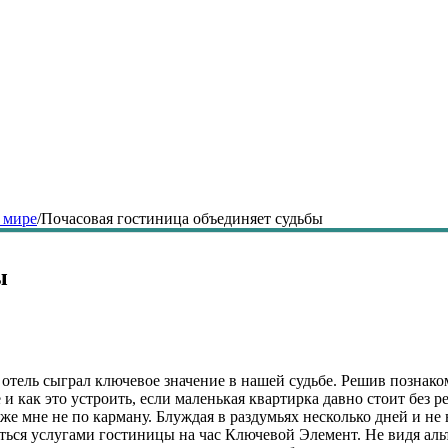
 мире
/
Почасовая гостиница объединяет судьбы
ы
 отель сыграл ключевое значение в нашей судьбе. Решив познак
 и как это устроить, если маленькая квартирка давно стоит без ре
е мне не по карману. Блуждая в раздумьях несколько дней и не в
ться услугами гостиницы на час Ключевой Элемент. Не видя альте