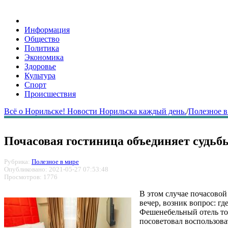
Информация
Общество
Политика
Экономика
Здоровье
Культура
Спорт
Происшествия
Всё о Норильске! Новости Норильска каждый день.
/
Полезное в
Почасовая гостиница объединяет судьб
Рубрика:
Полезное в мире
Опубликовано: 2021-05-27 07:53:48
Просмотров: 1776
В этом случае почасовой
вечер, возник вопрос: где
Фешенебельный отель тож
посоветовал воспользова