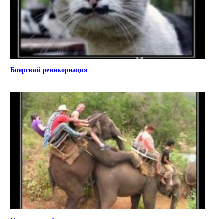
Боярский реинкорнация