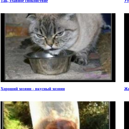
Так, главное спокойствие
Ут
Хороший хозяин - вкусный хозяин
Жи