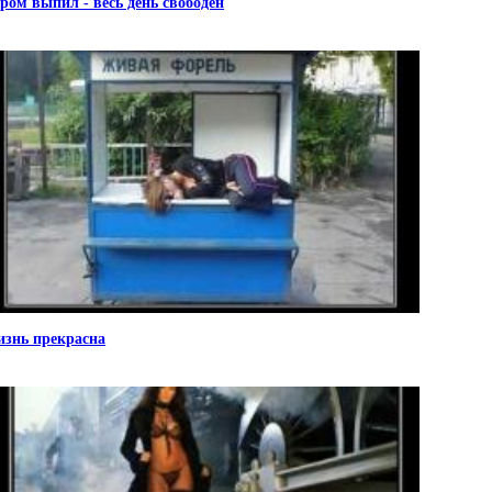
ром выпил - весь день свободен
знь прекрасна