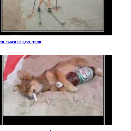
ли лыжи не едут, толи