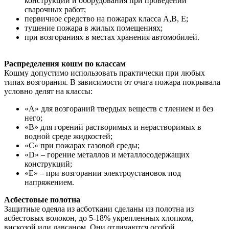
конструкций и оборудования при проведении
сварочных работ;
первичное средство на пожарах класса А,В, Е;
тушение пожара в жилых помещениях;
при возгораниях в местах хранения автомобилей.
Распределения кошм по классам
Кошму допустимо использовать практически при любых
типах возгорания. В зависимости от очага пожара покрывала
условно делят на классы:
«А» для возгораний твердых веществ с тлением и без
него;
«В» для горений растворимых и нерастворимых в
водной среде жидкостей;
«С» при пожарах газовой среды;
«D» – горение металлов и металлосодержащих
конструкций;
«Е» – при возгорании электроустановок под
напряжением.
Асбестовые полотна
Защитные одеяла из асботкани сделаны из полотна из
асбестовых волокон, до 5-18% укрепленных хлопком,
вискозой или лавсаном. Они отличаются особой