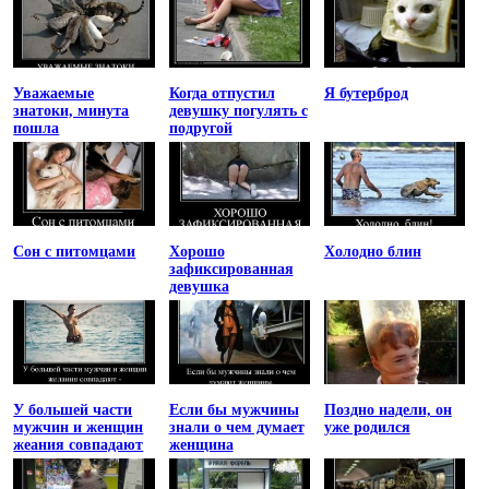
Уважаемые
Когда отпустил
Я бутерброд
знатоки, минута
девушку погулять с
пошла
подругой
Сон с питомцами
Хорошо
Холодно блин
зафиксированная
девушка
У большей части
Если бы мужчины
Поздно надели, он
мужчин и женщин
знали о чем думает
уже родился
жеания совпадают
женщина