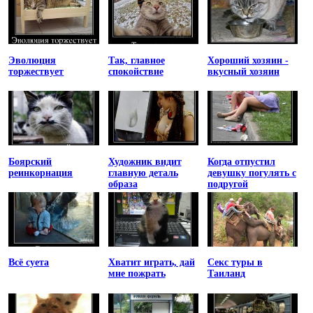
Эволюция
Так, главное
Хороший хозяин -
торжествует
спокойствие
вкусный хозяин
Боярский
Художник видит
Когда отпустил
реинкорнация
главную деталь
девушку погулять с
образа
подругой
Всё суета
Хватит играть, дай
Секс туры в
мне пожрать
Таиланд