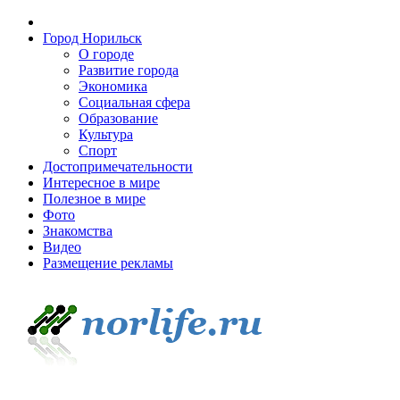
Город Норильск
О городе
Развитие города
Экономика
Социальная сфера
Образование
Культура
Спорт
Достопримечательности
Интересное в мире
Полезное в мире
Фото
Знакомства
Видео
Размещение рекламы