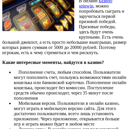
В онлайн
казино
spinwin
, можно
попробовать сыграть и
заручиться первой
призовой победой.
Призовые победы,
здесь будут очень
крупными. Есть очень
большой джекпот, а есть просто небольшие выигрыши, размер
которых равен суммам от 5000 до 20000 рублей. Поэтому
игрокам, есть к чему стремиться и чем рискнуть.
Какие интересные моменты, найдутся в казино?
Пополнение счета, любым способом. Пользователи
могут пополнить счет, пользуясь возможностями онлайн
кошелька или банковской карточки. Пополнение онлайн
кошелька, происходит без комиссии. Поступление
средств обычно происходит, через 35 минут после
пополнения
Мобильная версия. Пользователи в онлайн казино,
могут играть в мобильную версию сайта. Для этого
достаточно пользователям, всего лишь установить
приложение. Через приложение, открывается больше
игр и играть можно будет в любом месте