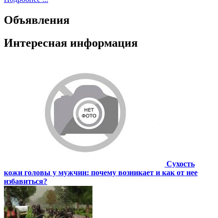
Объявления
Интересная информация
Сухость
кожи головы у мужчин: почему возникает и как от нее
избавиться?