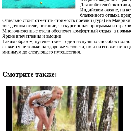
Для любителей экзотики
Индийском океане, на ко
блаженного отдыха пред
Отдельно стоит отметить стоимость поездки (тура) на Маврикий
звездочном отеле, питание, экскурсионная программа и страхо
Многочисленные отели обеспечат комфортный отдых, а прямые 
Яркие впечатления и эмоции
Таким образом, путешествие – один из лучших способов полно
скажется не только на здоровье человека, но и на его жизни в
минимум до следующего путешествия.
Смотрите также: