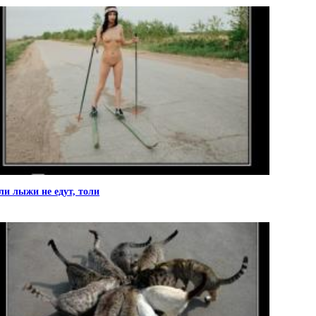
ли лыжи не едут, толи