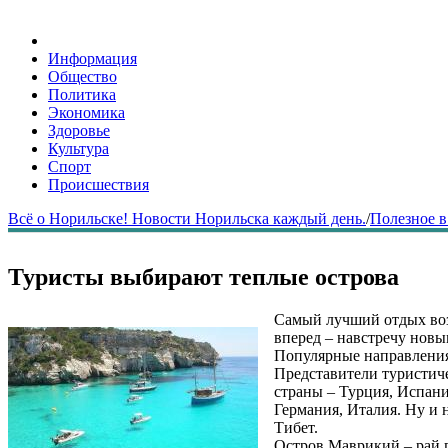
Информация
Общество
Политика
Экономика
Здоровье
Культура
Спорт
Происшествия
Всё о Норильске! Новости Норильска каждый день.
/
Полезное в
Туристы выбирают теплые острова
Самый лучший отдых возм
вперед – навстречу новы
Популярные направлени
Представители туристиче
страны – Турция, Испани
Германия, Италия. Ну и
Тибет.
Остров Маврикий – рай 