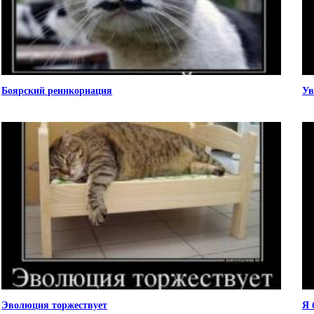
Боярский реинкорнация
Ув
Эволюция торжествует
Я 