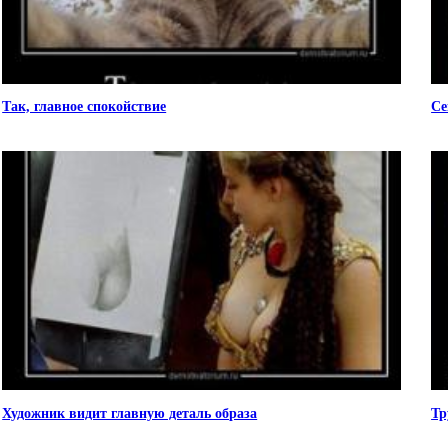
Так, главное спокойствие
Се
Художник видит главную деталь образа
Тр