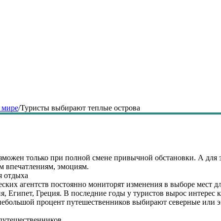
 мире
/
Туристы выбирают теплые острова
ожен только при полной смене привычной обстановки. А для эт
м впечатлениям, эмоциям.
я отдыха
ских агентств постоянно мониторят изменения в выборе мест дл
я, Египет, Греция. В последние годы у туристов вырос интерес
 небольшой процент путешественников выбирают северные или 
путешественников