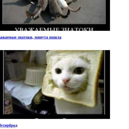
ажаемые знатоки, минута пошла
бутерброд