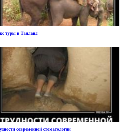
кс туры в Таиланд
удности современной стоматологии