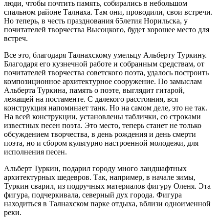
люди, чтобы почтить память, собирались в небольшом
спальном районе Талнаха. Там они, проводили, свои встречи.
Но теперь, в честь празднования 65летия Норильска, у
почитателей творчества Высоцкого, будет хорошее место для
встреч.
Все это, благодаря Талнахскому умельцу Альберту Туркину.
Благодаря его кузнечной работе и собранным средствам, от
почитателей творчества советского поэта, удалось построить
композиционное архитектурное сооружение. По замыслам
Альберта Туркина, память о поэте, выглядит гитарой,
лежащей на постаменте. С далекого расстояния, вся
конструкция напоминает танк. Но на самом деле, это не так.
На всей конструкции, установлены таблички, со строками
известных песен поэта. Это место, теперь станет не только
обсуждением творчества, в день рождения и день смерти
поэта, но и сбором культурно настроенной молодежи, для
исполнения песен.
Альберт Туркин, подарил городу много ландшафтных
архитектурных шедевров. Так, например, в начале зимы,
Туркин сварил, из подручных материалов фигуру Оленя. Эта
фигура, подчеркивала, северный дух города. Фигура
находиться в Талнахском парке отдыха, вблизи одноименной
реки.