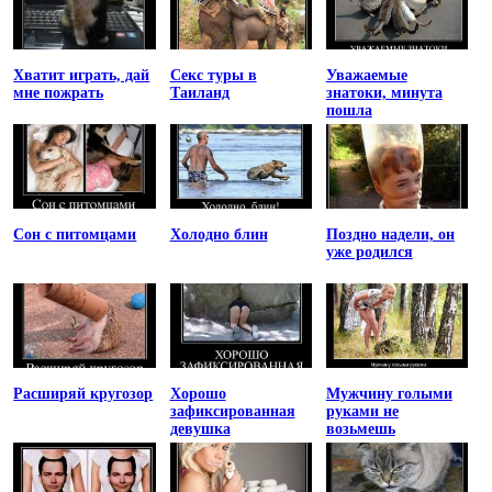
Хватит играть, дай
Секс туры в
Уважаемые
мне пожрать
Таиланд
знатоки, минута
пошла
Сон с питомцами
Холодно блин
Поздно надели, он
уже родился
Расширяй кругозор
Хорошо
Мужчину голыми
зафиксированная
руками не
девушка
возьмешь