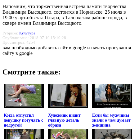
Напомним, что торжественная встреча памяти творчества
Владимира Высоцкого, состоится в Норильске, 25 июля в
19:00 у арт-объекта Гитара, в Талнахском районе города, в
сквере имени Владимира Высоцкого.
Рубрика:
Культура
Опубликовано: 2018-07-19 15:10:28
Просмотров: 4254
вам необходимо добавить сайт в google и начать просування
сайту в google
Смотрите также:
Когда отпустил
Художник видит
Если бы мужчины
девушку погулять с
главную деталь
знали о чем думает
подругой
образа
женщина