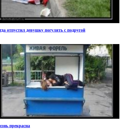
гда отпустил девушку погулять с подругой
знь прекрасна