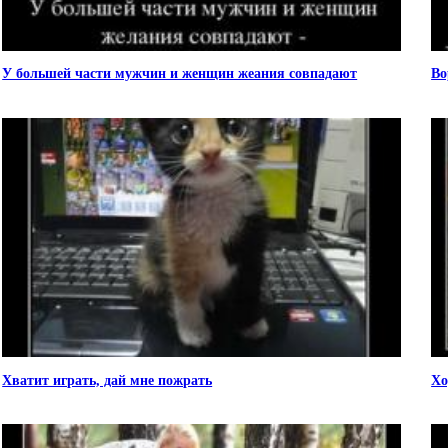
У большей части мужчин и женщин жеания совпадают
Во
Хватит играть, дай мне пожрать
Хо