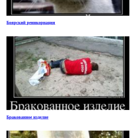
Боярский реинкорнация
Бракованное изделие