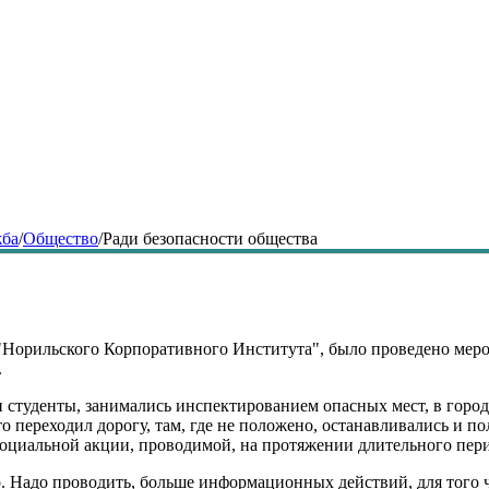
жба
/
Общество
/
Ради безопасности общества
"Норильского Корпоративного Института", было проведено меро
.
 студенты, занимались инспектированием опасных мест, в город
о переходил дорогу, там, где не положено, останавливались и п
социальной акции, проводимой, на протяжении длительного перио
. Надо проводить, больше информационных действий, для того 