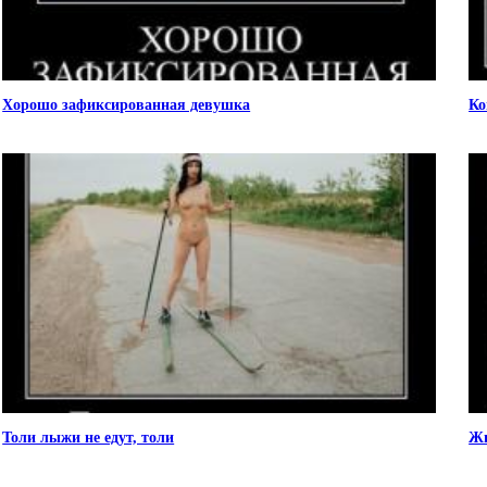
Хорошо зафиксированная девушка
Ко
Толи лыжи не едут, толи
Жи