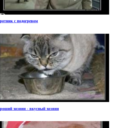
ротник с подогревом
роший хозяин - вкусный хозяин