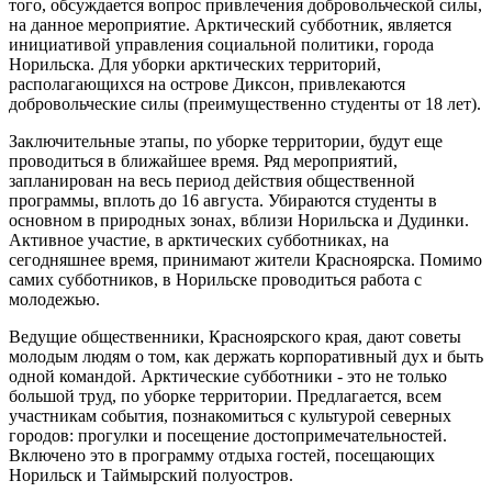
того, обсуждается вопрос привлечения добровольческой силы,
на данное мероприятие. Арктический субботник, является
инициативой управления социальной политики, города
Норильска. Для уборки арктических территорий,
располагающихся на острове Диксон, привлекаются
добровольческие силы (преимущественно студенты от 18 лет).
Заключительные этапы, по уборке территории, будут еще
проводиться в ближайшее время. Ряд мероприятий,
запланирован на весь период действия общественной
программы, вплоть до 16 августа. Убираются студенты в
основном в природных зонах, вблизи Норильска и Дудинки.
Активное участие, в арктических субботниках, на
сегодняшнее время, принимают жители Красноярска. Помимо
самих субботников, в Норильске проводиться работа с
молодежью.
Ведущие общественники, Красноярского края, дают советы
молодым людям о том, как держать корпоративный дух и быть
одной командой. Арктические субботники - это не только
большой труд, по уборке территории. Предлагается, всем
участникам события, познакомиться с культурой северных
городов: прогулки и посещение достопримечательностей.
Включено это в программу отдыха гостей, посещающих
Норильск и Таймырский полуостров.